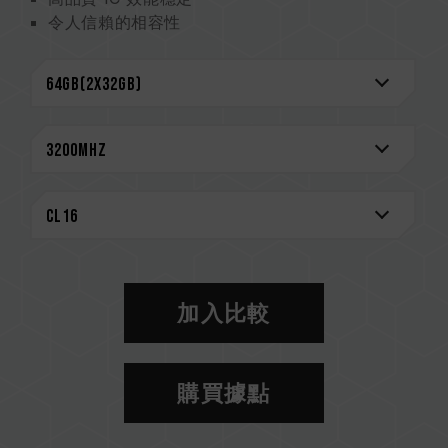
令人信賴的相容性
CAUTION
相容平台完整資訊，可至
"相容性查詢"
進一步了
解。
選購記憶體產品前，請先參考主機板品牌的 QVL
相容性列表。
請勿混合使用不同容量、頻率、品牌、型號的記憶
體。每一組套裝中的記憶體皆通過相容性測試配對
而成。若混合使用不同套裝的記憶體，將可能導致
系統不穩定或不開機。
CPU 記憶體控制器(IMC)的體質以及當前使用的
加入比較
主機板 BIOS 版本皆可能會影響記憶體運作頻率。
記憶體的最終運行頻率取決於系統 BIOS 設定及主
機板、CPU 相容性。
購買據點
若未啟用 XMP 2.0（Intel），記憶體將以 SPD
預設頻率（JEDEC 標準）運行，如 DDR4 2133
/ 2400 (或更低)。這屬正常現象，並非產品瑕