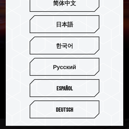
简体中文
日本語
한국어
為電競而生
Русский
T-FORCE ZEUS SO-DIMM DDR4 是電競玩家輕鬆
升級的不二之選。高達單支 32GB 的優異儲存容量
Español
和支援 JEDEC 最高頻率 3200MHz 強力效能，讓
你無論是 MOBA、AVG 還是 MMORPG、RTS 皆可
盡情暢玩。
Deutsch