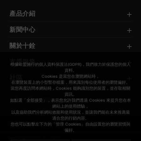
產品介紹
新聞中心
關於十銓
支援服務
根據歐盟施行的個人資料保護法(GDPR)，我們致力於保護您的個人
資料。
Cookies 是當您在瀏覽網站時，
社區
在瀏覽裝置上的小型暫存檔案，用來識別每位使用者的瀏覽偏好。
當您再度訪問本網站時，Cookies 能夠識別您的裝置，並存取相關
資訊。
如點選「全部接受」，表示您允許我們透過 Cookies 來提升您在本
網站上的使用體驗，
以及協助我們分析網站效能和使用狀況，並讓我們能在未來推薦最
適合您的行銷內容。
© 2026 Team Group Inc. All Rights Reserved.
您也可以點擊左下方的「管理 Cookies」自由設置您的瀏覽習慣與
偏好。
隱私權政策
Cookie 政策