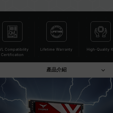
疵。
XMP 2.0 需由使用者手動啟用，部分主機板可能
無法達到標示頻率，最終運行頻率受限於系統設
定。
超頻行為（如啟用 XMP2.0 設定）屬於非 JEDEC
標準規範，可能影響系統穩定性。若因超頻導致系
統不穩定，請回復 BIOS 預設值。
記憶體模組的標示頻率為最高可達頻率，並非所有
L Compatibility
Lifetime Warranty
High-Quality I
系統都能達成。
Certification
請確認您的主機板與處理器支援對應的超頻技術
（XMP2.0），否則記憶體可能無法達到標示的超
產品介紹
頻頻率。
十銓科技的記憶體模組皆在正常電壓情況下進行驗
證，若有處理器或主機板故障狀況，請聯繫處理器
或主機板相關售後服務。