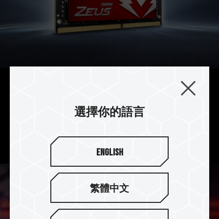
閃電火元素設計
選擇你的語言
ZEUS 融入「閃電火」的元素設計，加上 T-FORCE
獨特圖騰，讓玩家猶如 ZEUS 手持閃電火，在電競
世界中攻無不克、百戰百勝。
English
繁體中文