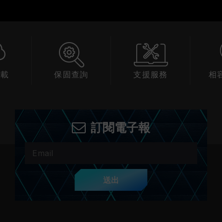
下載
保固查詢
支援服務
相
訂閱電子報
送出