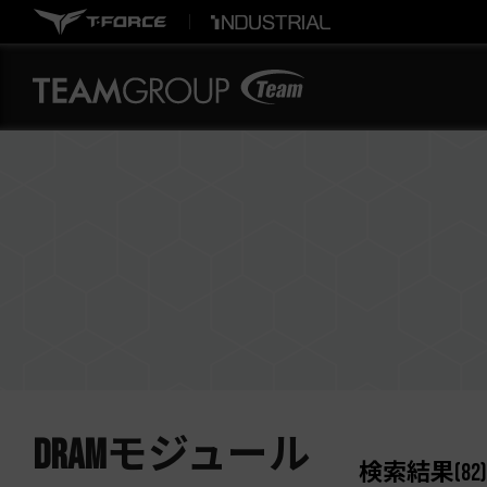
DRAMモジュール
検索結果
(
82
)