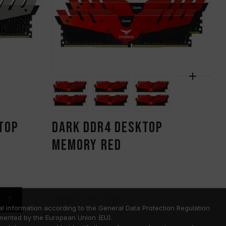
TOP
DARK DDR4 DESKTOP
MEMORY RED
7
最終ページ(7)
l information according to the General Data Protection Regulation
mented by the European Union (EU).