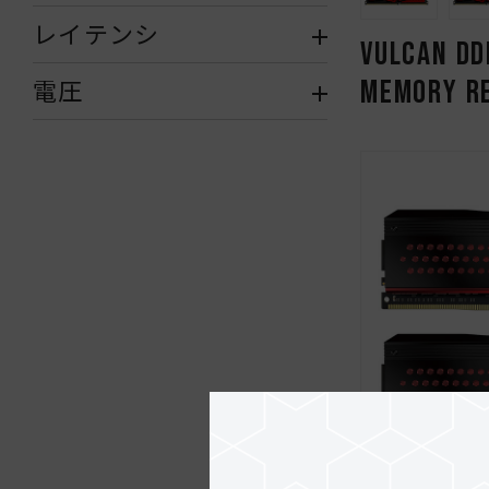
レイテンシ
VULCAN DD
MEMORY R
電圧