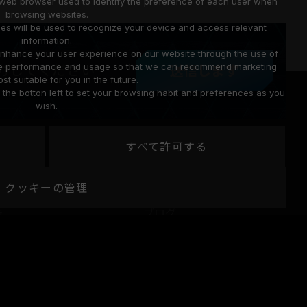
a web browser used to identify the preference of each user when
browsing websites.
ies will be used to recognize your device and access relevant
information.
o enhance your user experience on our website through the use of
site performance and usage so that we can recommend marketing
送信します
st suitable for you in the future.
he botton left to set your browsing habit and preferences as you
wish.
すべて許可する
ート
コミュニティ
クッキーの管理
法
ブログ
要
ビデオ
ロード
ギャラリー
せフォーム
アクティビティ
互換性クエリ
よくあるご質問（FAQ）