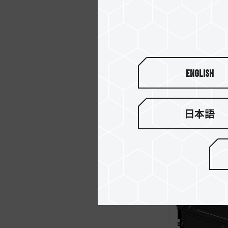
DARK PRO 
English
MEMORY R
日本語