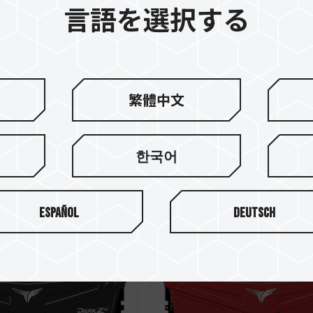
言語を選択する
DDR4 DESKTOP
DARK PRO DDR4 DESK
繁體中文
ED
MEMORY GRAY
한국어
Español
Deutsch