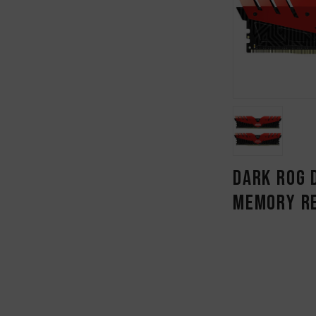
DARK ROG 
MEMORY R