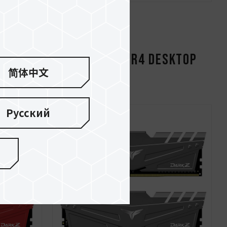
TOP
DARK Z FPS DDR4 DESKTOP
简体中文
MEMORY
Русский