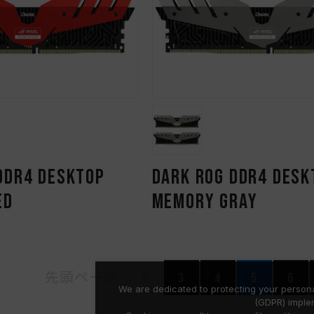
DDR4 DESKTOP
DARK ROG DDR4 DESK
ED
MEMORY GRAY
先頭ページ
3
4
5
6
We are dedicated to protecting your persona
(GDPR) imple