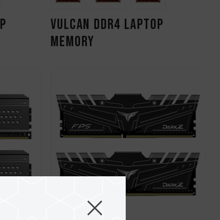
OP
VULCAN DDR4 LAPTOP
MEMORY