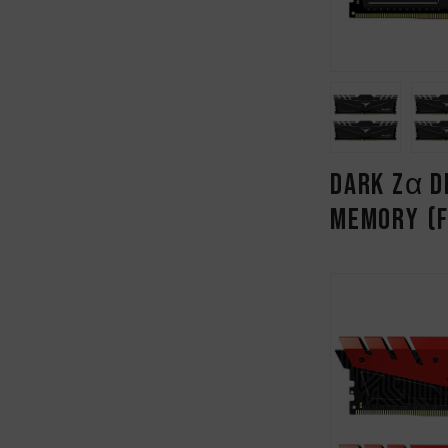
DARK Zα D
MEMORY (