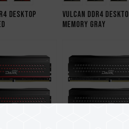
R4 DESKTOP
VULCAN DDR4 DESKT
ED
MEMORY GRAY