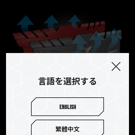
言語を選択する
強化された構造, 向上された放
熱性能
English
T-FORCE DARK Z DDR4ゲーム用メモリのまった
く新しい冷却モジュールは、完全な保護と放熱性
繁體中文
能向上のために設計されました。ヒートスプレッ