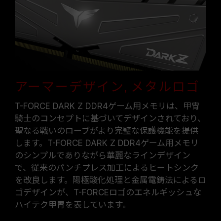
オーバークロック（XMP 2.0を有効化）は
JEDEC標準に準拠しておらず、システムの安定
性に影響を及ぼす可能性があります。オーバーク
ロックによる不安定性が発生した場合は、BIOS
の設定をデフォルトに戻してください。
メモリモジュールに表示されている周波数は「最
大対応周波数」であり、システムによって最大周
波数まで対応しない場合がございます。
アーマーデザイン, メタルロゴ
ご使用のマザーボードおよびプロセッサが、対応
T-FORCE DARK Z DDR4ゲーム用メモリは、甲冑
するオーバークロック技術（XMP 2.0）をサポー
騎士のコンセプトに基づいてデザインされており、
トしているかをご確認ください。対応していない
聖なる戦いのローブがより完璧な保護機能を提供
場合、メモリは指定のオーバークロック周波数に
します。T-FORCE DARK Z DDR4ゲーム用メモリ
達しない可能性があります。
のシンプルでありながら華麗なラインデザイン
TEAMGROUPのメモリモジュールは標準電圧範
囲内でテストされています。マザーボードやプロ
で、従来のパンチプレス加工によるヒートシンク
セッサの故障が発生した場合は、それぞれの製造
を改良します。陽極酸化処理と金属電鋳法によるロ
元のアフターサービスにお問い合わせください。
ゴデザインが、T-FORCEロゴのエネルギッシュな
ハイテク甲冑を表しています。