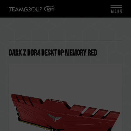
MENU
DARK Z DDR4 DESKTOP MEMORY RED