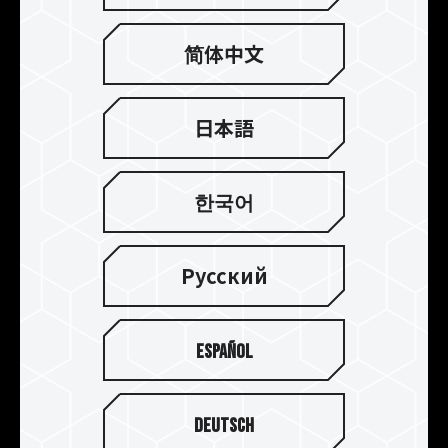
ダは、本体構造を強化するため、厚さ0.8mmの一
体型アルミニウムでパンチプレス加工によって形
简体中文
成されています。また、陽極酸化処理によるカラー
リングで耐食性を向上し、非伝導性にします。 さ
らに、超伝導 - 熱伝導性接着剤を使用することで、
日本語
熱伝導によりICチップ上の熱がアルミ合金製冷却
モジュールにすばやく伝わり、放熱性が向上しま
す。これにより、ゲーム用オーバークロックメモリ
한국어
を動作温度範囲内に維持することができ、動作遅
延のないスムーズな最高のゲーム体験と超高速性
能を提供することができます。
Русский
Español
Deutsch