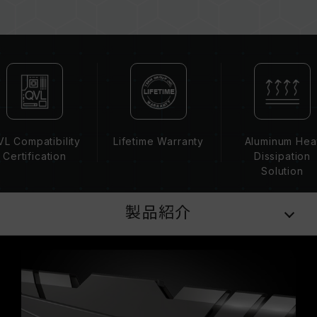
ーを混在させないでください。各セットのメモリ
ーは互換性検証を通じてされます。異なるセット
のメモリーを混在させると、システムが不安定に
なったり、起動に失敗したりする可能性がありま
す。
CPUのメモリコントローラー（IMC）の性能
（Performance）と現在使用しているマザーボ
ードのBIOSバージョンは、メモリの動作周波数
L Compatibility
Lifetime Warranty
Aluminum Hea
に影響を与える可能性があります。
Certification
Dissipation
XMP 2.0（Intel）を有効にしない場合、メモリ
Solution
はSPDのデフォルト周波数（JEDEC標準）で動
作し、例えばDDR4-2133/2400（またはそれ以
製品紹介
下）となります。これは正常な動作であり、製品
の欠陥ではありません。
XMP 2.0は手動で有効にする必要があり、一部の
マザーボードでは、指定された周波数に達しない
可能性があります。最大動作周波数は、システム
設定性によって決まります。