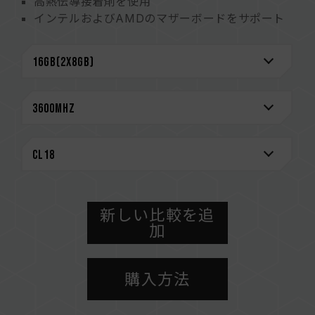
高熱伝導接着剤を使用
インテルおよびAMDのマザーボードをサポート
厳選された高品質IC
XMP2.0サポート
極めて低い動作電圧による省エネ
台湾の実用新案(証明書番号:M585419)
Chinese Utility PATENT (number: CN
210038691 U)
販売チャネル製品比較
CAUTION
互換性のあるプラットフォームの詳細情報は、
「
互換性チェック
」ページにてご確認ください。
新しい比較を追
メモリを購入する前に、マザーボードメーカーの
加
QVL（互換性リスト）をご参照ください。
メモリの最大動作周波数は、システムのBIOS設
購入方法
定、マザーボード、およびCPUの互換性によって
決まります。
容量、周波数、ブランド、モデルが異なるメモリ