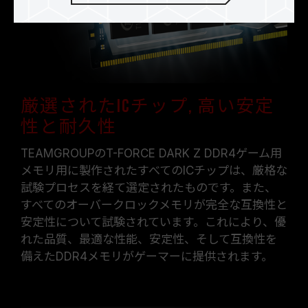
厳選されたICチップ, 高い安定
性と耐久性
TEAMGROUPのT-FORCE DARK Z DDR4ゲーム用
メモリ用に製作されたすべてのICチップは、厳格な
試験プロセスを経て選定されたものです。また、
すべてのオーバークロックメモリが完全な互換性と
安定性について試験されています。これにより、優
れた品質、最適な性能、安定性、そして互換性を
備えたDDR4メモリがゲーマーに提供されます。