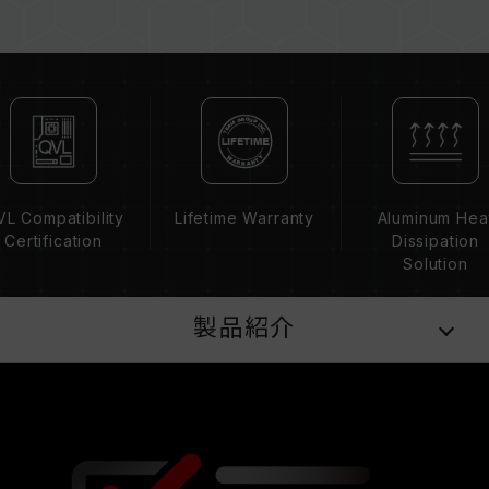
なったり、起動に失敗したりする可能性がありま
す。
CPUのメモリコントローラー（IMC）の性能
（Performance）と現在使用しているマザーボ
ードのBIOSバージョンは、メモリの動作周波数
に影響を与える可能性があります。
XMP 2.0（Intel）を有効にしない場合、メモリ
はSPDのデフォルト周波数（JEDEC標準）で動
L Compatibility
Lifetime Warranty
Aluminum Hea
作し、例えばDDR4-2133/2400（またはそれ以
Certification
Dissipation
下）となります。これは正常な動作であり、製品
Solution
の欠陥ではありません。
XMP 2.0は手動で有効にする必要があり、一部の
製品紹介
マザーボードでは、指定された周波数に達しない
可能性があります。最大動作周波数は、システム
設定性によって決まります。
オーバークロック（XMP 2.0を有効化）は
JEDEC標準に準拠しておらず、システムの安定
性に影響を及ぼす可能性があります。オーバーク