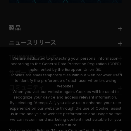
製品
ニュースリリース
TEAMGROUPについて
We are dedicated to protecting your personal information
according to the General Data Protection Regulation (GDPR)
implemented by the European Union (EU).
サポート
Cookies are small temporary files within a web browser used
to identify the preference of each user when browsing
websites.
コミュニティ
When you visit our website again, Cookies will be used to
recognize your device and access relevant information.
By selecting "Accept All", you allow us to enhance your user
experience on our website through the use of Cookie, assist
us in the analysis of website performance and usage so that
we can recommend marketing content most suitable for you
in the future.
© 2026 Team Group Inc. All Rights Reserved.
You may also click on "Manage Cookies" on the botton left to