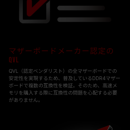
ロックによる不安定性が発生した場合は、BIOS
の設定をデフォルトに戻してください。
メモリモジュールに表示されている周波数は「最
大対応周波数」であり、システムによって最大周
波数まで対応しない場合がございます。
ご使用のマザーボードおよびプロセッサが、対応
するオーバークロック技術（XMP 2.0）をサポー
トしているかをご確認ください。対応していない
マザーボードメーカー認定の
場合、メモリは指定のオーバークロック周波数に
QVL
達しない可能性があります。
TEAMGROUPのメモリモジュールは標準電圧範
QVL（認定ベンダリスト）の全マザーボードでの
囲内でテストされています。マザーボードやプロ
安定性を実現するため、普及しているDDR4マザー
セッサの故障が発生した場合は、それぞれの製造
ボードで複数の互換性を検証。そのため、高速メ
元のアフターサービスにお問い合わせください。
モリを購入する際に互換性の問題を心配する必要
がありません。