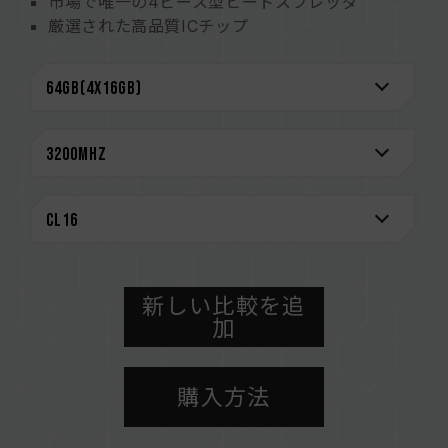
市場で唯一の4ピース型ヒートスプレッダ
厳選された高品質ICチップ
極めて低い1.2～1.4Vの動作電圧
Intel XMP 2.0スマートオーバークロックテクノ
ロジをサポート
市場での主力マザーボードメーカー認定のQVL
CAUTION
互換性のあるプラットフォームの詳細情報は、
「
互換性チェック
」ページにてご確認ください。
メモリを購入する前に、マザーボードメーカーの
QVL（互換性リスト）をご参照ください。
メモリの最大動作周波数は、システムのBIOS設
新しい比較を追
定、マザーボード、およびCPUの互換性によって
加
決まります。
容量、周波数、ブランド、モデルが異なるメモリ
購入方法
ーを混在させないでください。各セットのメモリ
ーは互換性検証を通じてされます。異なるセット
のメモリーを混在させると、システムが不安定に