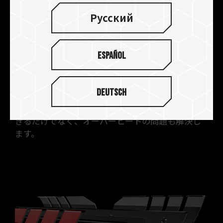
全体をカバーするデザインで
Русский
冷却性能を8%向上
DDR4 DARKのヒートスプレッダは、DDR3 DARK
Español
を上回るデザインを採用しています。ヒートスプレ
ッダのエリアは上部から両サイドにまで及びま
す。2層のヒートスプレッダが、より強力にメモリ
Deutsch
を保護します。メモリ全体をカバーすることで、冷
却性能が向上しシステムの安定性を長時間維持で
きるだけでなく、オーバーヒートの問題も解決し
ます。