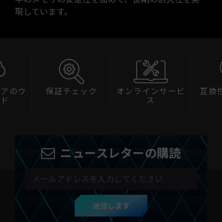
現しています。
ェアのウ
保証チェック
オンラインサービ
互換
ード
ス
ニュースレターの購読
送信します