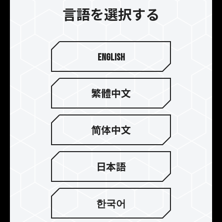
ッダの力強い形状が、コンピュータハードウェア
言語を選択する
のメモリデバイスに、まるで黒馬に乗る勇猛な闇
の騎士のような迫力をもたらします。
English
繁體中文
简体中文
日本語
한국어