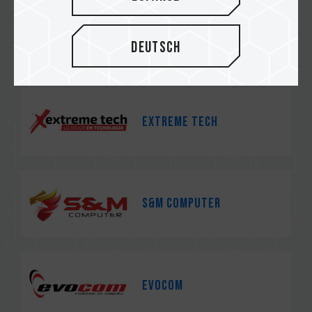
Techdami
Deutsch
Extreme Tech
S&M Computer
EVOCOM