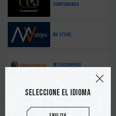
COMPUMUNDO
MV STORE
intercompras
Seleccione el idioma
DIGITALIFE
English