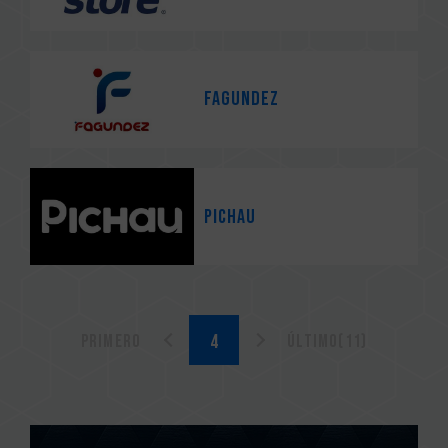
Fagundez
Pichau
Primero
Último(11)