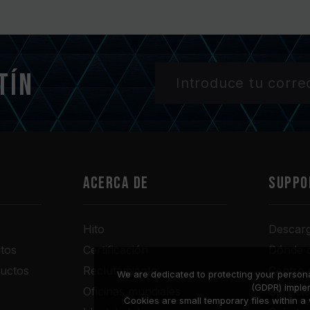
tín
Acerca de
SUPPO
Hito
Descar
tos
Certificación
Dónde 
uctos
Reclutamiento
Centro 
We are dedicated to protecting your persona
(GDPR) imple
Oficinas mundiales
Servici
Cookies are small temporary files within 