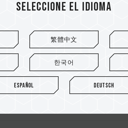
Seleccione el idioma
DESKTOP MEMORY
LACK
繁體中文
HITE
한국어
DR4 DESKTOP MEMORY
Español
Deutsch
Y WHITE