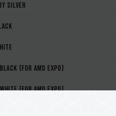
RY SILVER
LACK
HITE
BLACK (FOR AMD EXPO)
WHITE (FOR AMD EXPO)
DR5 DESKTOP MEMORY