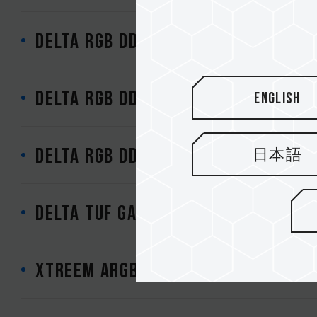
DELTA RGB DDR5 VALKYRIE Edition 
DELTA RGB DDR4 DESKTOP MEMORY B
English
DELTA RGB DDR4 DESKTOP MEMORY W
日本語
DELTA TUF Gaming Alliance RGB D
XTREEM ARGB DDR4 DESKTOP MEMOR