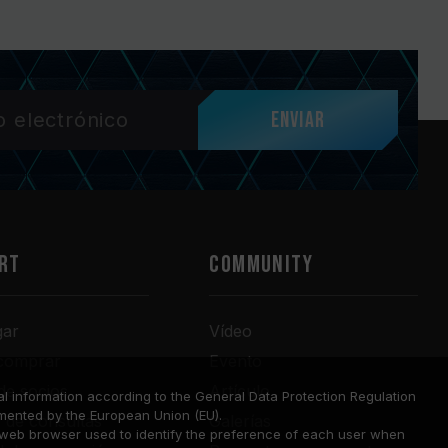
Enviar
RT
COMMUNITY
gar
Vídeo
comprar
Evento
de socios
Artículo
l information according to the General Data Protection Regulation
mented by the European Union (EU).
o de consultas
Galerías
a web browser used to identify the preference of each user when