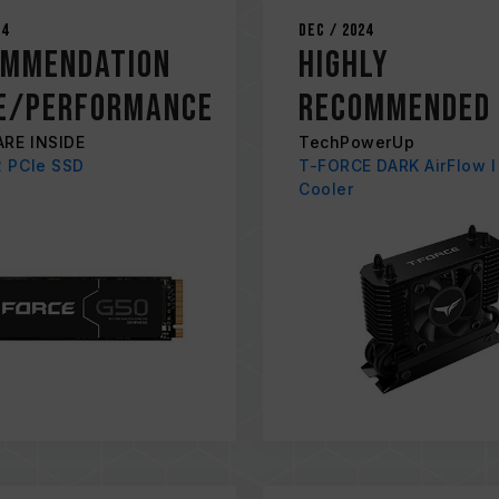
24
Dec / 2024
OMMENDATION
HIGHLY
CE/PERFORMANCE
RECOMMENDED
RE INSIDE
TechPowerUp
2 PCIe SSD
T-FORCE DARK AirFlow I
Cooler