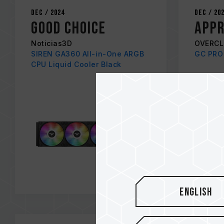
Dec / 2024
Dec / 20
Good Choice
APP
Noticias3D
OVERCL
SIREN GA360 All-in-One ARGB
GC PRO
CPU Liquid Cooler Black
English