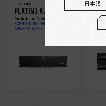
日本語
Dec / 2024
Dec / 20
PLATINO AWARD
REC
Profesional Review
The Ove
EXPERT DDR5 DESKTOP
XTREEM
MEMORY BLACK
MEMOR