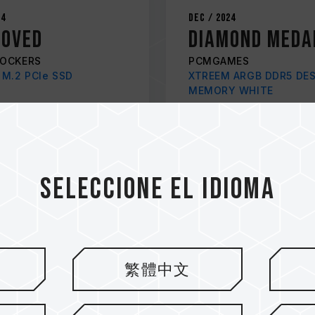
24
Dec / 2024
ROVED
Diamond Meda
OCKERS
PCMGAMES
 M.2 PCIe SSD
XTREEM ARGB DDR5 DE
MEMORY WHITE
Seleccione el idioma
繁體中文