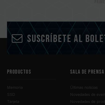
Prim
Suscríbete al bole
PRODUCTOS
Sala de prensa
Memoria
Últimas noticias
SSD
Novedades de even
Tarjeta
Novedades de prod