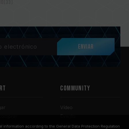
mo(33)
Enviar
RT
COMMUNITY
gar
Vídeo
comprar
Evento
de socios
Artículo
l information according to the General Data Protection Regulation