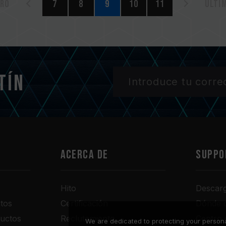
ero
7
8
9
10
11
Últi
tín
Acerca de
SUPPO
Hito
Descar
tos
Certificación
Dónde 
uctos
Reclutamiento
Centro 
We are dedicated to protecting your persona