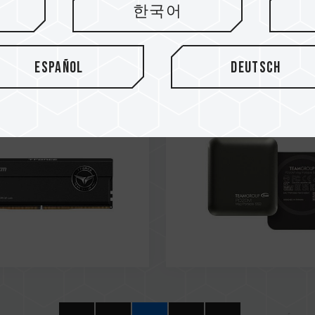
한국어
24
Dec / 2024
OMMENDED
RECOMMENDED
rclocking Page
NEOSEEKER
Español
Deutsch
 DDR5 DESKTOP
PD20M Mag Portable S
Y BLACK