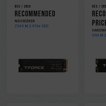
Dec / 2024
Dec / 20
RECOMMENDED
REC
PRI
NEOSEEKER
Z540 M.2 PCIe SSD
HARDWA
G50 M.