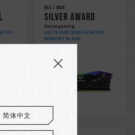
Dec / 2024
l
Silver Award
Xanxogaming
SKTOP
DELTA RGB DDR5 DESKTOP
MEMORY BLACK
简体中文