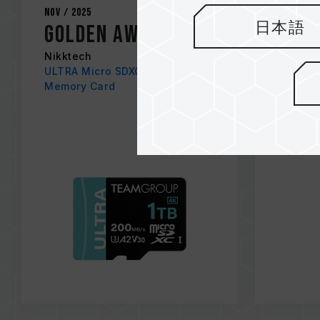
Nov / 2025
Nov / 20
日本語
Golden Award
Best
thum
Nikktech
ULTRA Micro SDXC A2 V30
202
Memory Card
PC Wor
X2 MAX 
Portabl