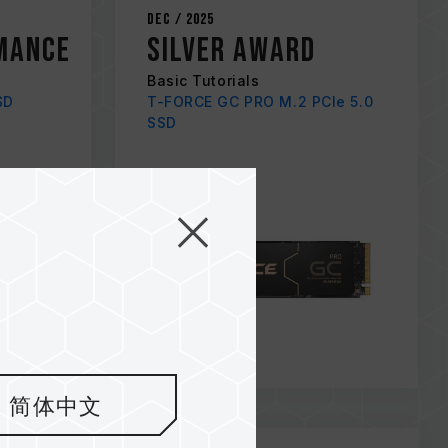
Dec / 2025
mance
SILVER AWARD
Basic Tutorials
SD
T-FORCE GC PRO M.2 PCIe 5.0
SSD
简体中文