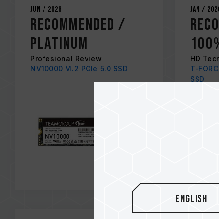
Jun / 2026
Jan / 202
Recommended /
Rec
Platinum
100
Profesional Review
HD Tec
NV10000 M.2 PCIe 5.0 SSD
T-FORC
SSD
English