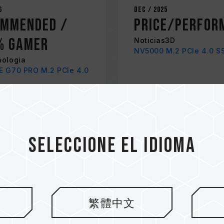
6
Dec / 2025
ommended /
Price/Perfor
% Gamer
Noticias3D
NV5000 M.2 PCIe 4.0 S
nologia
E G70 PRO M.2 PCIe 4.0
Seleccione el idioma
繁體中文