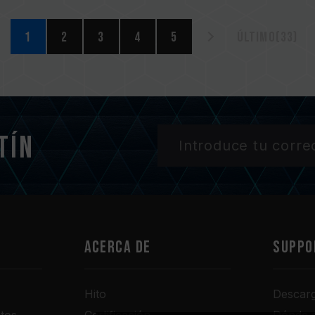
1
2
3
4
5
Último(33)
tín
Acerca de
SUPPO
Hito
Descar