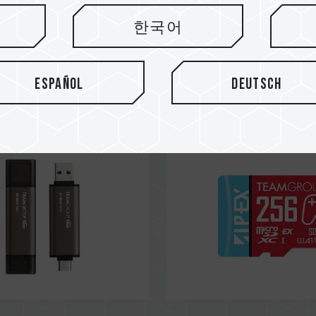
25
Nov / 2025
한국어
 USB stick /
Gold medal
b drive of
PCMGAMES
APEX SD7.1 MicroSD Exp
Español
Deutsch
5
Memory Card
ld
USB 3.2 Gen 2x1
e SSD