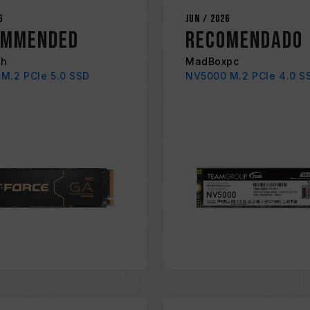
6
Jun / 2026
ommended
RECOMENDADO
ch
MadBoxpc
M.2 PCIe 5.0 SSD
NV5000 M.2 PCIe 4.0 S