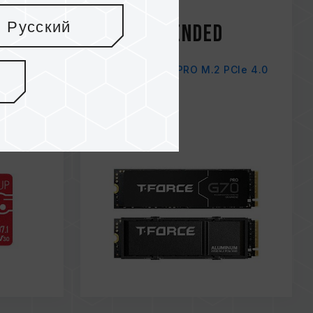
Nov / 2025
Русский
Recommended
TecnoGaming
ress
T-FORCE G70 PRO M.2 PCIe 4.0
SSD