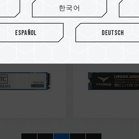
21
Mar / 2021
한국어
OMMENDED
Recommended
REVIEW
ITHARDWARE
 PCIe 4.0 SSD
CARDEA ZERO Z440 M.2
Español
Deutsch
SSD