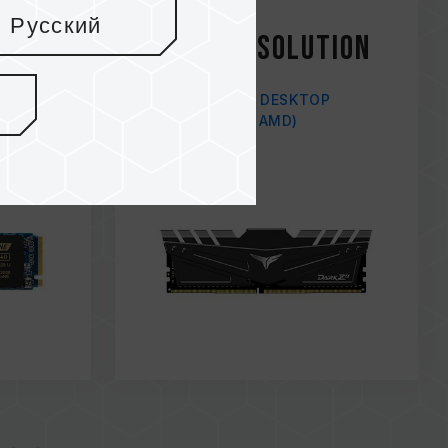
Feb / 2021
Русский
Perfect solution
GOHA
 PCIe
DARK Zα DDR4 DESKTOP
MEMORY (FOR AMD)