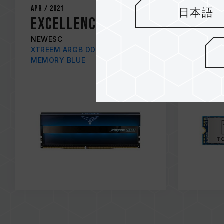
Apr / 2021
Apr / 20
日本語
Excellence
REC
NEWESC
THESSD
XTREEM ARGB DDR4 DESKTOP
CLASSIC
MEMORY BLUE