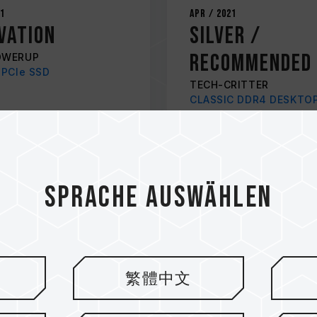
21
Apr / 2021
VATION
Silver /
RECOMMENDED
OWERUP
 PCIe SSD
TECH-CRITTER
CLASSIC DDR4 DESKTO
MEMORY
Sprache auswählen
繁體中文