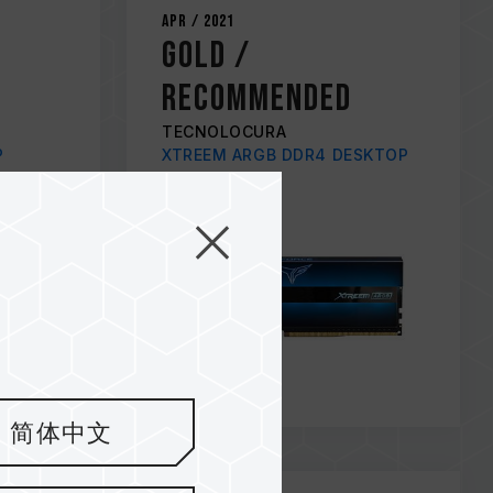
Apr / 2021
Gold /
RECOMMENDED
TECNOLOCURA
P
XTREEM ARGB DDR4 DESKTOP
MEMORY BLUE
简体中文