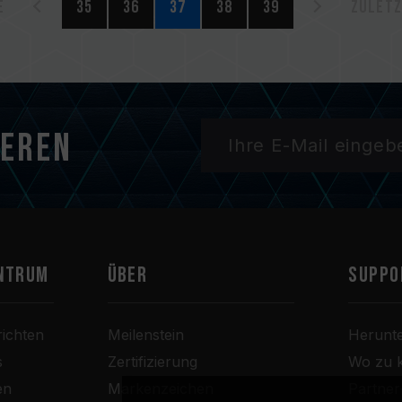
e
35
36
37
38
39
Zuletz
ieren
ntrum
Über
SUPPO
ichten
Meilenstein
Herunt
s
Zertifizierung
Wo zu 
en
Markenzeichen
Partne