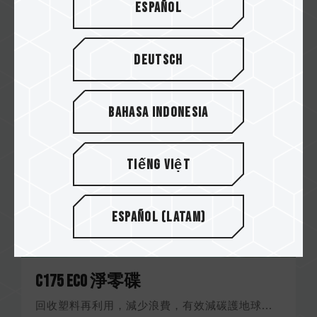
獨家開發的儲存裝置產品，為全球首款可相容於
Español
MagSafe 磁吸結構的外接式固態硬碟
Related Product
Deutsch
#PD20M Mag Portable SSD Titanium Gray
Bahasa Indonesia
Tiếng Việt
Español (Latam)
C175 ECO 淨零碟
回收塑料再利用，減少浪費，有效減碳護地球...