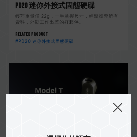
PD20 迷你外接式固態硬碟
輕巧重量僅 22g，一手掌握尺寸，輕鬆攜帶所有
資料，外勤工作出差的好夥伴。
Related Product
#PD20 迷你外接式固態硬碟
Model T USB 3.2 Gen 1 隨身碟