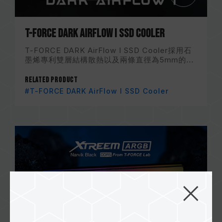
T-FORCE DARK AirFlow I SSD Cooler
T-FORCE DARK AirFlow I SSD Cooler採用石
墨烯專利雙層結構散熱以及兩條直徑為5mm的...
Related Product
#T-FORCE DARK AirFlow I SSD Cooler