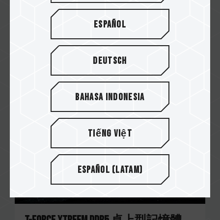
VULCAN ECO DDR5 桌上型記憶體
Español
十銓科技推出業界首款環保記憶體...
Related Product
Deutsch
#桌上型記憶體
Bahasa Indonesia
Tiếng Việt
Español (Latam)