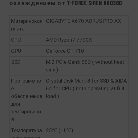
охлаждением от T-FORCE SIREN DUO360
Материнская
GIGABYTE X670 AORUS PRO AX
плата
CPU
AMD Ryzen7 7700X
GPU
GeForce GT 710
SSD
M.2 PCIe Gen5 SSD ( without heat
sink )
Программно
Crystal Disk Mark 8 for SSD & AIDA
е
64 for CPU ( both operating at full
обеспечение
load )
для
тестировани
я
Температура
25℃ (±1℃)
окружающе