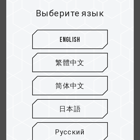
охлаждения.
Выберите язык
English
繁體中文
简体中文
На рисунке ниже показаны данные T-FORCE
SIREN DUO360 для SSD Gen5. Разница
температур показана на графике. Когда
日本語
процессор и твердотельный накопитель
работают на полную мощность, рабочая
температура достигает 75ºC, если для
Русский
охлаждения используется только родной