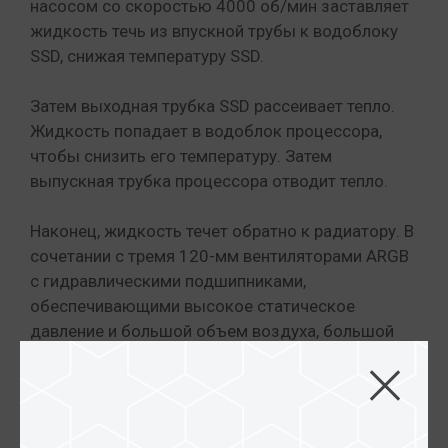
насосом со скоростью 4000 об/мин заставляет
жидкость течь из впускной трубы к водоблоку
SSD, снижая температуру SSD.
Затем выходная трубка SSD рассеивает тепло.
Жидкость попадает в водоблок процессора,
чтобы снизить его температуру. Затем
выпускная трубка процессора отводит тепло.
Наконец, жидкость течет обратно к радиатору. В
сочетании с тремя 120-мм вентиляторами ARGB
с гидравлическими подшипниками,
обеспечивающими высокое статическое
давление и большой объем воздуха, большой
360-мм радиатор с высокоплотным реактивным
оребрением быстро охлаждает жидкость,
завершая термодинамический цикл и
обеспечивая отличные общие характеристики