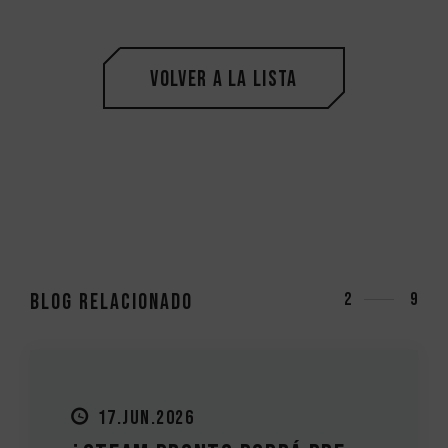
Volver a la lista
Blog relacionado
3
9
2026
27.MAY.2026