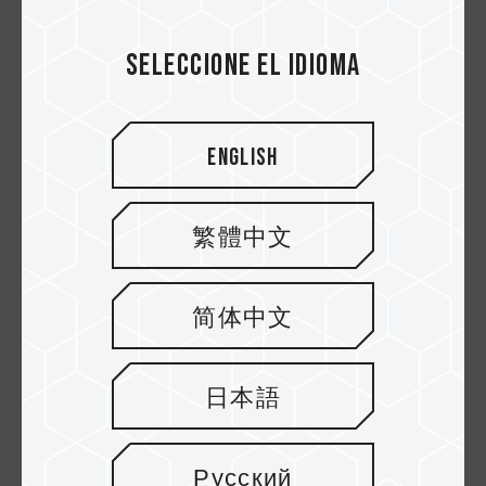
y lograr un excelente rendimiento general de
refrigeración.
Seleccione el idioma
English
繁體中文
简体中文
La siguiente figura muestra los datos del T-
FORCE SIREN DUO360 para el SSD Gen5. La
日本語
diferencia de temperatura se ilustra en el
gráfico. Cuando la CPU y la SSD funcionan a
pleno rendimiento, la temperatura de
Русский