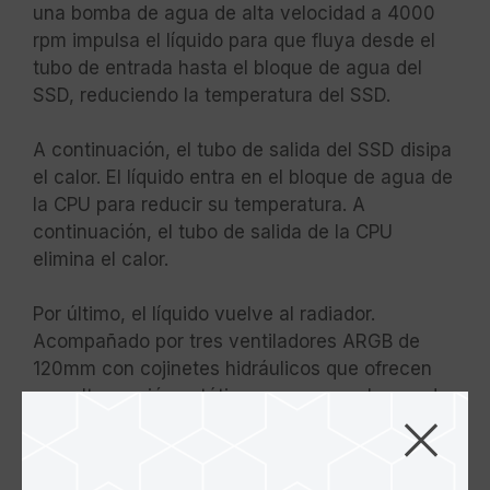
una bomba de agua de alta velocidad a 4000
rpm impulsa el líquido para que fluya desde el
tubo de entrada hasta el bloque de agua del
SSD, reduciendo la temperatura del SSD.
A continuación, el tubo de salida del SSD disipa
el calor. El líquido entra en el bloque de agua de
la CPU para reducir su temperatura. A
continuación, el tubo de salida de la CPU
elimina el calor.
Por último, el líquido vuelve al radiador.
Acompañado por tres ventiladores ARGB de
120mm con cojinetes hidráulicos que ofrecen
una alta presión estática y un gran volumen de
aire, el gran radiador de 360mm con una aleta
de chorro de alta densidad enfría rápidamente
el líquido para completar el ciclo termodinámico