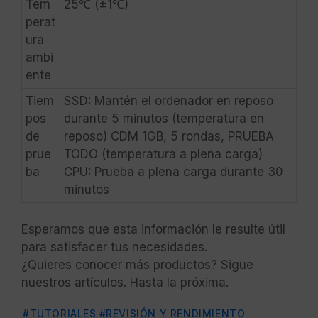
Tem
25℃ (±1℃)
perat
ura
ambi
ente
Tiem
SSD: Mantén el ordenador en reposo
pos
durante 5 minutos (temperatura en
de
reposo) CDM 1GB, 5 rondas, PRUEBA
prue
TODO (temperatura a plena carga)
ba
CPU: Prueba a plena carga durante 30
minutos
Esperamos que esta información le resulte útil
para satisfacer tus necesidades.
¿Quieres conocer más productos? Sigue
nuestros artículos. Hasta la próxima.
#TUTORIALES
#REVISIÓN Y RENDIMIENTO