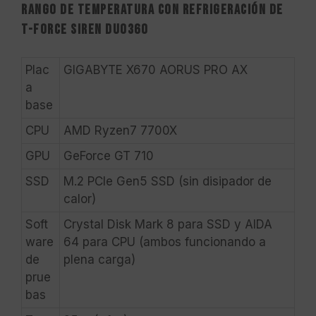
Rango de temperatura con refrigeración de
T-FORCE SIREN DUO360
Plac
GIGABYTE X670 AORUS PRO AX
a
base
CPU
AMD Ryzen7 7700X
GPU
GeForce GT 710
SSD
M.2 PCIe Gen5 SSD (sin disipador de
calor)
Soft
Crystal Disk Mark 8 para SSD y AIDA
ware
64 para CPU (ambos funcionando a
de
plena carga)
prue
bas