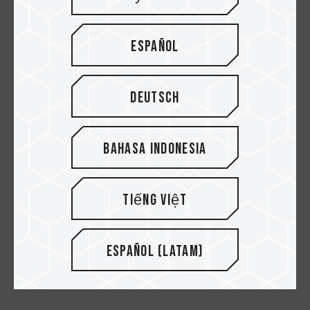
funcionamiento es de 75ºC si sólo se utiliza el
disipador de calor nativo de la placa base para
la refrigeración. Pero cuando se utiliza el
Español
módulo de refrigeración líquida para una fuente
de calor dual, la temperatura de funcionamiento
desciende a 52ºC. Estos resultados demuestran
Deutsch
que T-FORCE SIREN DUO360 ofrece un
rendimiento de refrigeración superior.
Bahasa Indonesia
Tiếng Việt
Español (Latam)