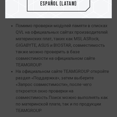
Español (Latam)
TEAMGROUP
Помимо проверки модулей памяти в списках
QVL на официальных сайтах производителей
материнских плат, таких как MSI, ASRock,
GIGABYTE, ASUS и BIOSTAR, совместимость
также можно проверить в базе
совместимости на официальном сайте
TEAMGROUP.
На официальном сайте TEAMGROUP откройте
раздел «Поддержка», затем выберите
«Запрос совместимости», после чего
откроется окно проверки на
совместимость.Поиск можно выполнять как
по материнской плате, так и по продукции
TEAMGROUP.