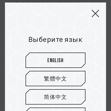
уже был протестирован, и тем самым
значительно снизить вероятность
возникновения проблем совместимости, таких
как сбои при запуске, системные ошибки или
«синий экран».
Выберите язык
2. Обеспечение стабильной работы в течение
длительного времени
Помимо базовой совместимости, QVL также
отражает показатели стабильности
English
оборудования при определенных настройках.
Продукты, включенные в список, обычно уже
繁體中文
прошли предварительные тесты стабильности на
определенных частотах (например, XMP/EXPO) и
способны сохранять стабильную работу при
简体中文
длительной эксплуатации.В условиях высоких
нагрузок или длительной работы, например в