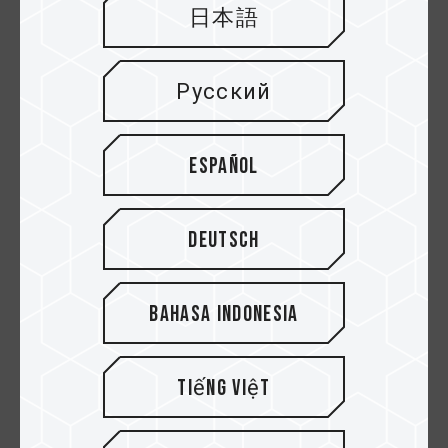
играх, обработке аудио‑ и видеофайлов или при
日本語
использовании в сетевых системах хранения
данных (NAS), стабильность системы зачастую
оказывается важнее, чем достижение
Русский
предельной производительности.
Español
При использовании непроверенных аппаратных
конфигураций в процессе длительной работы
могут накапливаться ошибки или наблюдаться
Deutsch
колебания производительности, в то время как
выбор конфигурации с учетом списка QVL
позволяет существенно снижать последующие
Bahasa Indonesia
затраты на отладку и техническое
обслуживание.
Tiếng Việt
Проверка QVL