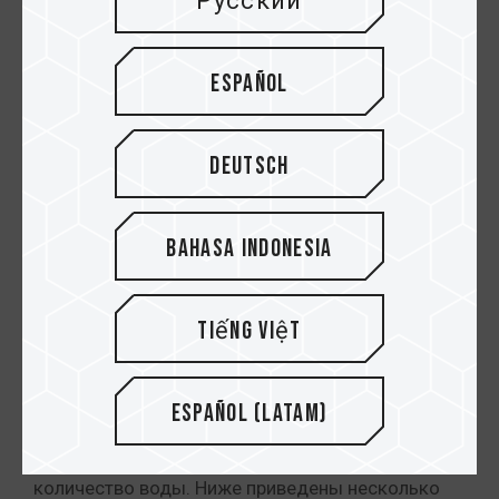
Русский
на Type-C. Если вы покупаете продукт USB3.2
Gen2x2, но компьютер поддерживает только
Type-A, вам понадобится дополнительный
Español
адаптер, но это также может повлиять на
пропускную способность.
Deutsch
Скорость передачи
Bahasa Indonesia
Говоря об интерфейсе, можно провести
ассоциацию пропускной способности
интерфейса с водопроводной трубой, а скорость
Tiếng Việt
передачи устройства со скоростью воды
текущей по водопроводной трубе. Представьте,
водопроводную трубу большого диаметра и
Español (Latam)
соедините ее с соплом, которое также имеет
большой диаметр, чтобы получить большое
количество воды. Ниже приведены несколько