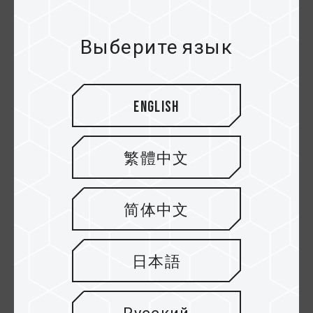
Выберите язык
English
Видно, что с развитием поколений и интеграцией
основных интерфейсов, спецификации разъемов
постепенно унифицируются. Например,
繁體中文
последнее поколение USB3.2 Gen2x2
разработано только с одним разъемом USB
Type-C, что значительно снижает вероятность
简体中文
покупки неправильного разъема. Это пример
того как развитие технологий облегчает нашу
жизнь.
日本語
Однако, поскольку мы переживаем смену
поколений, не все устройства были переведены