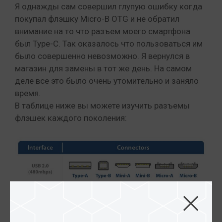
Я однажды сам совершил глупую ошибку когда
покупал флэшку Micro-B OTG и не обратил
внимание на то что разъем моего смартфона
был Type-C. Так оказалось что пользоваться им
было совершенно невозможно. Я вернулся в
магазин для замены в тот же день. На самом
деле все это было очень утомительно и заняло
время.
В таблице ниже вы можете изучить разъемы
флэшек каждого поколения: