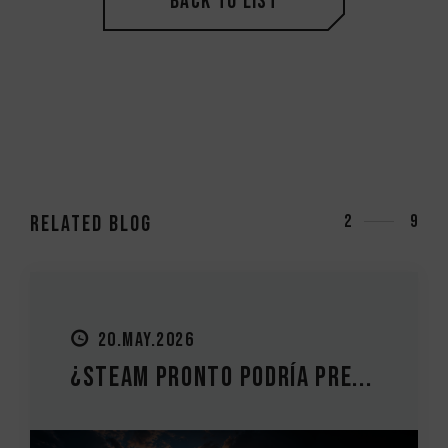
Back to List
RELATED Blog
3
9
20.MAY.2026
¿Steam pronto podría pre...
A