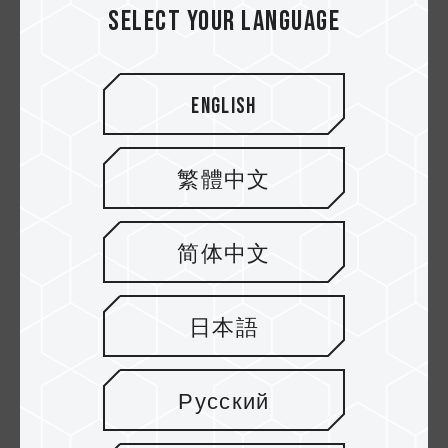
conectores se van unificando, y ya no hay
Select your language
tantos conectores diferentes. Por ejemplo, la
última generación USB3.2 Gen2x2 solo está
diseñada con un único conector USB Type-C, lo
English
que reduce en gran medida la posibilidad de
comprar el conector equivocado. Este
desarrollo de la tecnología ha facilitado
繁體中文
definitivamente nuestra vida.
Sin embargo, como estamos pasando por una
简体中文
transición generacional, no todos los
dispositivos han sido cambiados a Type-C. Si
compras un producto USB3.2 Gen2x2, pero el
日本語
ordenador solo admite Tipo-A, necesitarás un
adaptador adicional, pero entonces el ancho de
banda también se verá afectado.
Русский