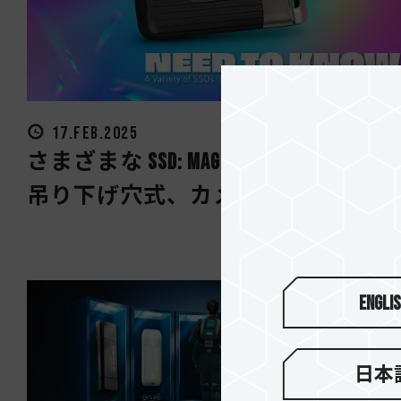
17.FEB.2025
さまざまな SSD: MagSafe磁気構造式、
吊り下げ穴式、カメラケージに直...
Engli
日本