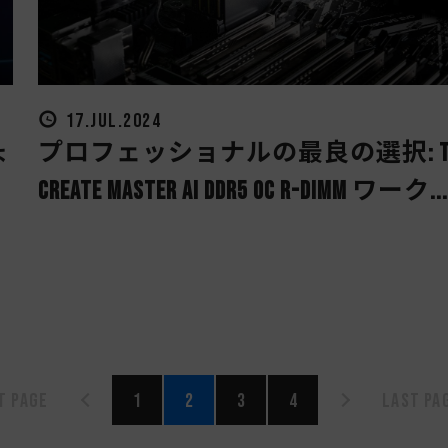
17.JUL.2024
ょ
プロフェッショナルの最良の選択: T
CREATE MASTER Ai DDR5 OC R-DIMM ワーク..
t page
1
2
3
4
Last pa