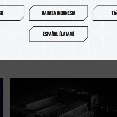
ch
Bahasa Indonesia
Ti
Español (Latam)
03.OCT.2024
T-FORCE SIREN GD120S AIO SSD オールイ
ン水冷ユニットの取り付け方