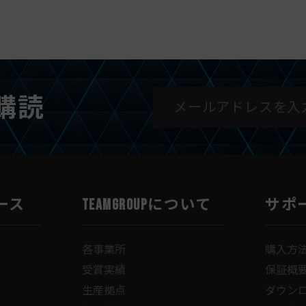
購読
ース
TEAMGROUPについて
サポ
各事業所
購入方
受賞実績
保証概
生産拠点
ダウン