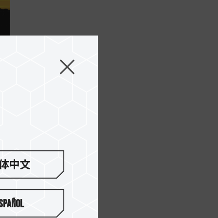
り
体中文
spañol