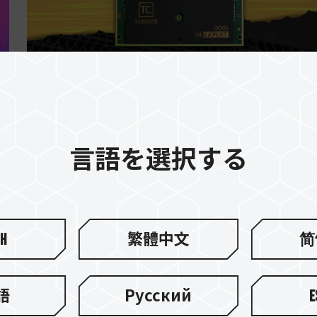
12.DEC.2024
CAMM2とは？将来にはSO-DIMMの代わ
になりますか
言語を選択する
sh
繁體中文
简
語
Русский
E