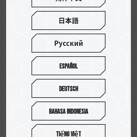
ポートし、最低7.5Wから最大100Wの電力を供給
します。今後登場するPD 3.1バージョンでは、認証
済みのUSB4ケーブルと組み合わせることで、驚異
日本語
的な240Wの充電電力を供給できるようになりま
す。この高電力供給は、ゲーミングノートパソコ
ンなど、より高い電力需要を持つハイスペックデバ
Русский
イスに特に役立ちます。
USB4 がなぜ重要なのか?
Español
つまり、USB4は単に高速化と新しい名称だけでは
Deutsch
ありません。その真の力は、データ転送のための
複数のプロトコルを統合していることにあります。
これにより、様々なデバイスを接続する際に「ト
Bahasa Indonesia
ンネル」をより効率的に利用できるようになりま
す。つまり、
1本のUSB4ケーブルでデータ転送、ビ
デオ出力、そして電力供給を同時に処理できるの
Tiếng Việt
です
。