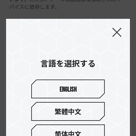
バイスに依存します。
例えば、外付けドライブにデータを転送しながら
ビデオを表示している場合、USB4は最も必要な場
所に帯域幅を優先的に割り当てます。これにより、
従来のUSB 3.x接続で見られた、異なるデータソー
スの帯域幅が均等に分割され、両方のパフォーマ
ンスが非効率になるという問題を回避できます。
言語を選択する
4. USB4とノートパソコンの接続性
ドッキングデバイスについて言えば、ノートパソコ
English
ンのハードウェアは一般的にサポートされる機能
に関してより制限が多いことに注意が必要です。と
はいえ、USB4はノートパソコンにとって大きなメ
繁體中文
リットをもたらします。
USB4はPD（Power Delivery）3.0プロトコルをサ
简体中文