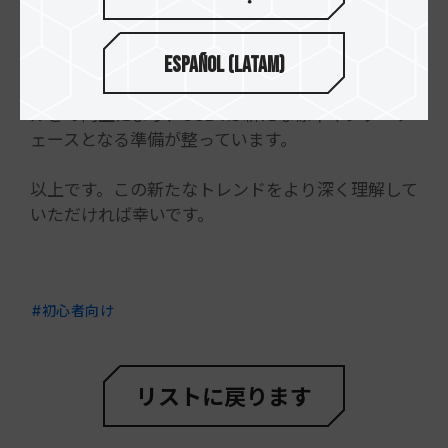
これによりケーブル管理が大幅に簡素化され、利
Español (Latam)
便性が向上し、機能ごとに異なるケーブルを使用
する必要がなくなります。パフォーマンスとシンプ
ルさの向上により、USB4は新たな標準インターフ
ェースとなる準備が整っています。
以上です。この新たなトレンドをより深く理解して
いただければ幸いです。
#初心者向け
リストに戻ります