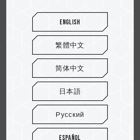
English
繁體中文
简体中文
02.MAY.2025
Thermisches Management: Luftkühlung vs.
日本語
Flüssigkeitskühlung für Hochleistungs-...
Русский
Español