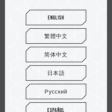
English
繁體中文
简体中文
02.APR.2025
Aumenta el almacenamiento de tu iPhone
日本語
al instante con dispositivos externos
Русский
Español