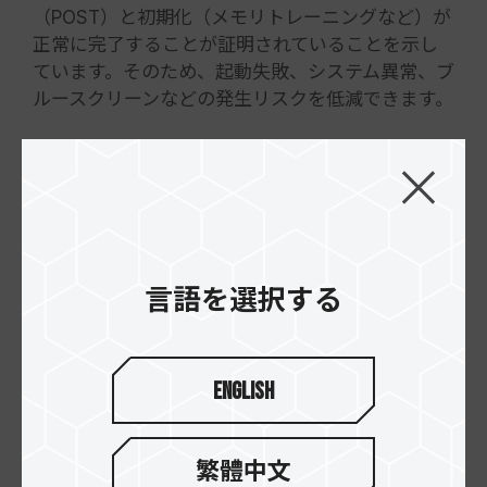
（POST）と初期化（メモリトレーニングなど）が
正常に完了することが証明されていることを示し
ています。そのため、起動失敗、システム異常、ブ
ルースクリーンなどの発生リスクを低減できます。
長期的な安定性
ゲーマーや、高負荷なマルチメディア処理を行う
動画編集者、あるいはNAS（ネットワーク接続ス
トレージ）を運用するユーザーにとって、安定性は
最も重要です。
検証済みの部品は、高負荷時（例：XMPやEXPO動
言語を選択する
作時）でも公称速度を維持しながら、安定したパ
フォーマンスを発揮できることが確認されていま
す。
English
これにより、長時間運用や高負荷時におけるトラ
ブルシューティングの負担を軽減できます。未検証
繁體中文
のハードウェア構成は、継続的な運用下でエラー