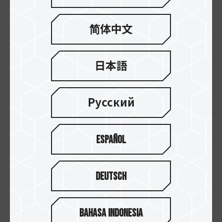
や性能低下を引き起こす可能性があるためです。
简体中文
一方で、QVL承認済みの部品に基づいた構成を選
択することで、クラッシュや不具合、そしてコスト
のかかるトラブル対応を減らすことができます。
日本語
QVLを確認する方法
Русский
これらのリストは、以下の2つの方法で入手できま
す。
Español
マザーボードメーカーのサイト：MSI、
ASRock、GIGABYTE、ASUS、BIOSTARなど
Deutsch
のブランドの公式サイトをご覧ください。
TEAMGROUP：TEAMGROUPのウェブサイト
にアクセスし、「サポート」＞「互換性クエ
Bahasa Indonesia
リ」を選択してください。そこから、お使いの