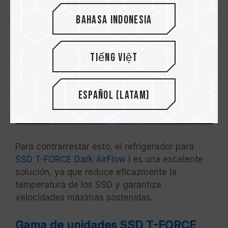
prolongadas.
Bahasa Indonesia
Tiếng Việt
Español (Latam)
Para contrarrestar esto, el refrigerador para
SSD T-FORCE Dark AirFlow I
es una excelente
solución, ya que reduce eficazmente la
temperatura de los SSD y garantiza
velocidades máximas sostenidas.
Gama de unidades SSD T-FORCE