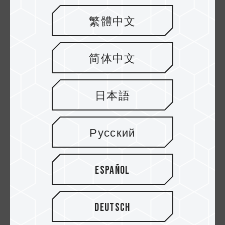
rendimiento en una ranura PCIe 5.0. Pero no te
繁體中文
preocupes, aunque tu placa base solo sea
compatible con PCIe 4.0, los dispositivos PCIe
son compatibles con versiones anteriores, por
简体中文
lo que un SSD Gen 5 seguirá funcionando en
una ranura PCIe 4.0, aunque lo hará a
velocidades Gen 4.
日本語
2. Gestión térmica
La mayoría de los SSD de quinta generación
Русский
requieren un disipador térmico considerable (a
veces incluso refrigeración activa). Sin una
refrigeración adecuada, la temperatura de los
Español
SSD puede aumentar rápidamente, lo que
provoca una ralentización térmica que puede
reducir significativamente el rendimiento
Deutsch
durante las transferencias de datos