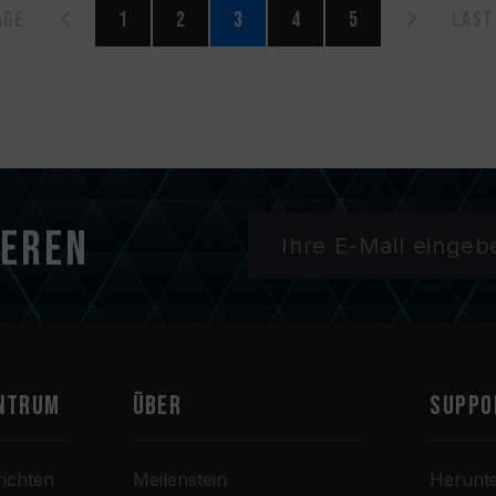
age
1
2
3
4
5
Last
ieren
ntrum
Über
SUPPO
ichten
Meilenstein
Herunt