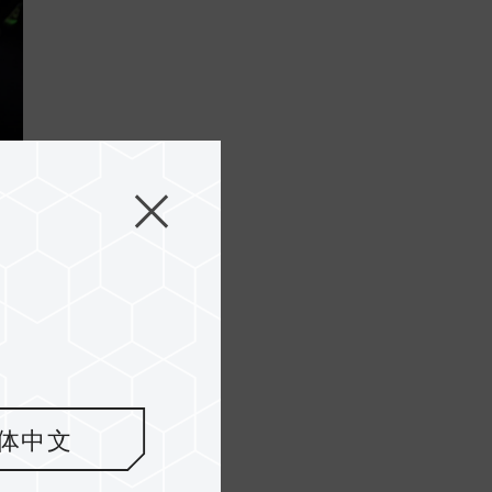
n
..
体中文