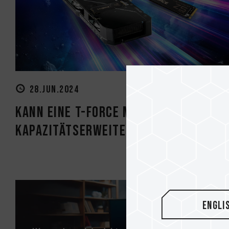
28.JUN.2024
Kann eine T-Force M.2 PCIe SSD zur
Kapazitätserweiterung auf einer G..
Engli