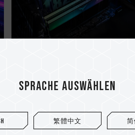
18.MAY.2024
Verständnis der Beziehung zwische
.
Motherboards und Hochfrequenzsp.
Sprache auswählen
sh
繁體中文
简