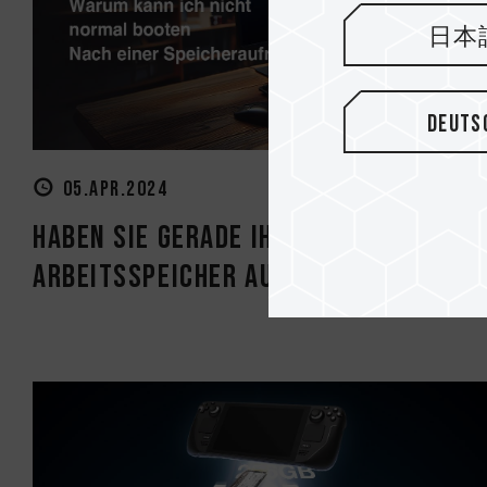
日本
Deuts
05.APR.2024
Haben Sie gerade Ihren
Arbeitsspeicher aufgerüstet, aber..