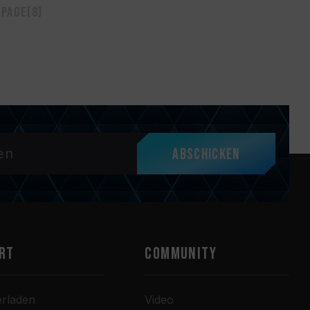
 page(8)
Abschicken
RT
COMMUNITY
erladen
Video