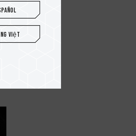
spañol
ếng Việt