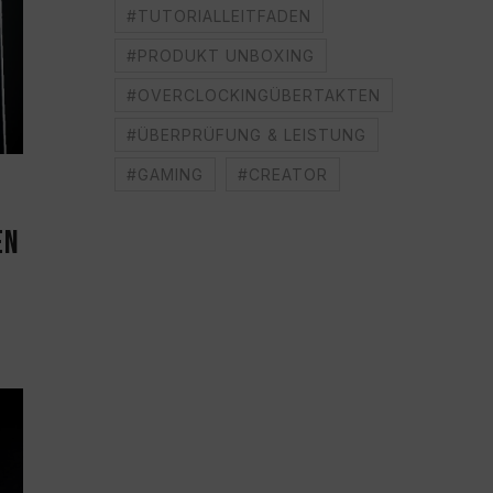
#TUTORIALLEITFADEN
#PRODUKT UNBOXING
#OVERCLOCKINGÜBERTAKTEN
#ÜBERPRÜFUNG & LEISTUNG
#GAMING
#CREATOR
EN