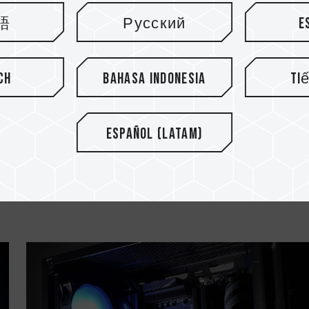
語
Русский
E
ch
Bahasa Indonesia
Ti
18.MAR.2024
Español (Latam)
Was ist die IP-Klassifizierung für
.
den Schutz vor Wasser und Staub?