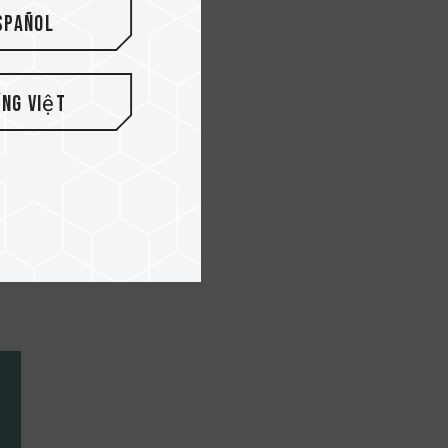
spañol
ếng Việt
ы