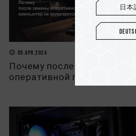
日本
Deuts
05.APR.2024
Почему после замены
оперативной памяти комп..