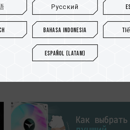
語
Русский
E
ch
Bahasa Indonesia
Ti
18.MAR.2024
Español (Latam)
Как узнать степень защит
.
продукта от воды и пыли...