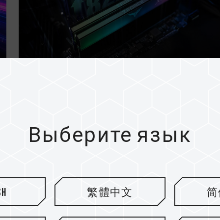
18.MAY.2024
Связь между частотой
памяти и материнской пл..
Выберите язык
sh
繁體中文
简