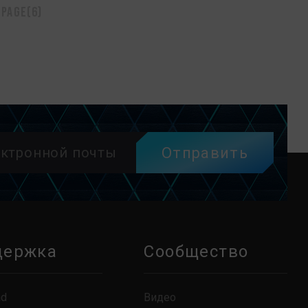
 page(6)
Отправить
держка
Сообщество
ad
Видео