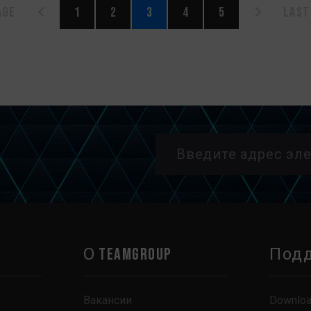
age
1
2
3
4
5
Last
О TEAMGROUP
Под
Вакансии
Downlo