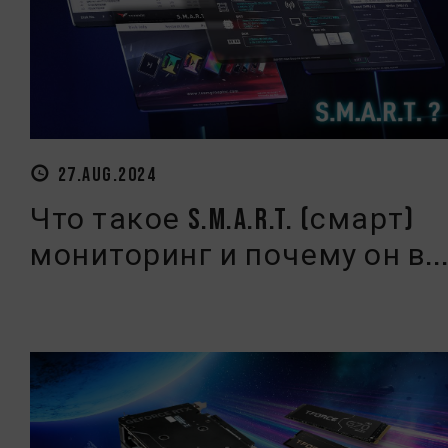
27.AUG.2024
Что такое S.M.A.R.T. (смарт)
мониторинг и почему он в..