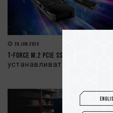
28.JUN.2024
T-FORCE M.2 PCIe SSD может
устанавливаться на виде...
Engli