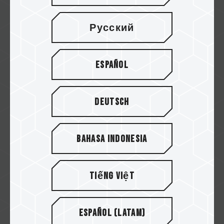
脑使用习惯，以及他对于T-FORCE DELTA R...
Русский
Español
Deutsch
Bahasa Indonesia
Tiếng Việt
十铨科技2022年技术概念
本视频除展示十铨科技成立至今25周年所累积的
丰厚卓越研发制造能力，同时亦精彩呈现十铨...
Español (Latam)