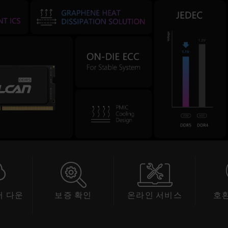
 다운
보증 확인
온라인 서비스
호
드