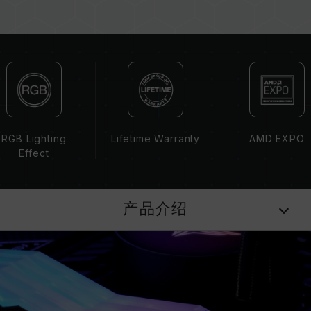
内存的最终运行频率取决于系统 BIOS 设定及主
板、CPU 兼容性。
若未启用 XMP 3.0（Intel）或
EXPO（AMD），内存将以 SPD 默认频率
（JEDEC 标准）运行，如 DDR5-4800 (或更
低)。此为正常行为，并非产品瑕疵。
XMP 3.0 / EXPO 需由使用者手动启用，部分主
板可能无法达到标示频率，最终运行频率受限于系
RGB Lighting
Lifetime Warranty
AMD EXPO
统设定。
Effect
超频行为（如启用 XMP 3.0 / EXPO 设定）属于
非 JEDEC 标准规范，可能影响系统稳定性。若因
超频导致系统不稳定，请回复 BIOS 默认值。
产品介绍
内存模块的标示频率为最高可达频率，并非所有系
统都能达成。
请确认您的主板与处理器支持对应的超频技术
（XMP 3.0 / EXPO），否则内存可能无法达到标
示的超频频率。
十铨科技的内存模块皆在正常电压情况下进行验