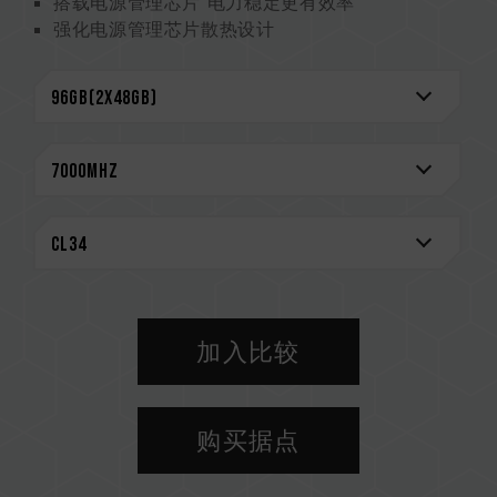
搭载电源管理芯片 电力稳定更有效率
强化电源管理芯片散热设计
On-die ECC 除错机制 系统更稳定
严选高质量 IC 稳定可靠
搭载 RGB 智能控制芯片 支持多家灯效控制软件
创新线路结构专利 降低功耗与发热
（美国发明专利：US12111715B2）
CAUTION
兼容平台完整信息，可至
"兼容性查询"
进一步了
解。
选购内存产品前，请先参考主板品牌的 QVL 兼容
性列表。
加入比较
请勿混合使用不同容量、频率、品牌、型号的内
存。每一组套装中的内存皆通过兼容性测试配对而
成。若混合使用不同套装的内存，将可能导致系统
购买据点
不稳定或不开机。
CPU 內存控制器(IMC)的体质以及当前使用的主
板 BIOS 版本皆可能会影响內存运作频率。