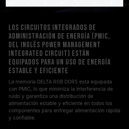
Los circuitos integrados de
administración de energía (PMIC,
del inglés Power Management
Integrated Circuit) están
equipados para un uso de energía
estable y eficiente
La memoria DELTA RGB DDR5 está equipada
con PMIC, lo que minimiza la interferencia de
ruido y garantiza una distribución de
alimentación estable y eficiente en todos los
componentes para entregar alimentación rápida
y confiable.