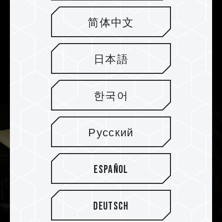
al sistema
简体中文
La memoria DELTA RGB DDR5 es compatible
con ECC on-die, lo que ofrece corrección y
detección de errores para garantizar que la
日本語
estabilidad del sistema no se vea
comprometida por aumentar el rendimiento.
한국어
Русский
Español
Deutsch