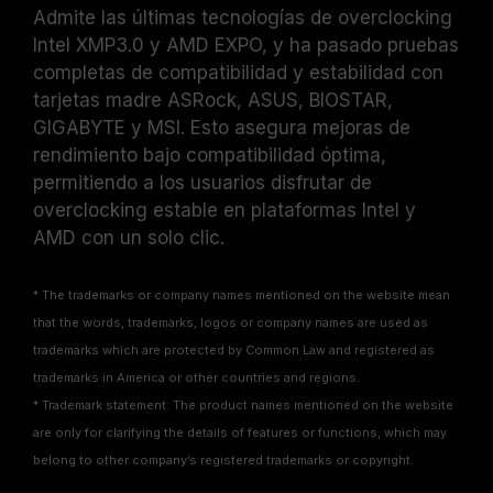
Admite las últimas tecnologías de overclocking
contrario, la memoria podría no operar a la
Intel XMP3.0 y AMD EXPO, y ha pasado pruebas
velocidad anunciada.
Los módulos de memoria TEAMGROUP han
completas de compatibilidad y estabilidad con
sido sometidos a pruebas bajo condiciones
tarjetas madre ASRock, ASUS, BIOSTAR,
de voltaje estándar. Para problemas
GIGABYTE y MSI. Esto asegura mejoras de
relacionados con el procesador o la tarjeta
rendimiento bajo compatibilidad óptima,
madre, comuníquese con el soporte técnico
permitiendo a los usuarios disfrutar de
del fabricante correspondiente.
overclocking estable en plataformas Intel y
AMD con un solo clic.
* The trademarks or company names mentioned on the website mean
that the words, trademarks, logos or company names are used as
trademarks which are protected by Common Law and registered as
trademarks in America or other countries and regions.
* Trademark statement: The product names mentioned on the website
are only for clarifying the details of features or functions, which may
belong to other company’s registered trademarks or copyright.