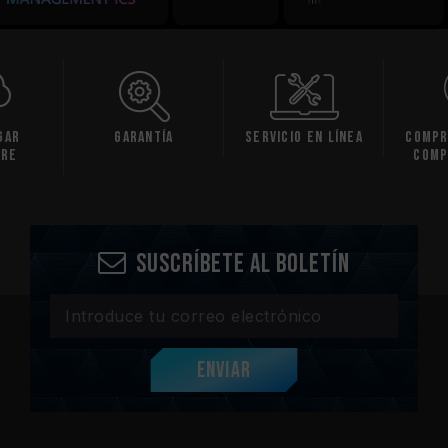
gar
Garantía
Servicio en línea
Compr
are
comp
Suscríbete al boletín
Enviar