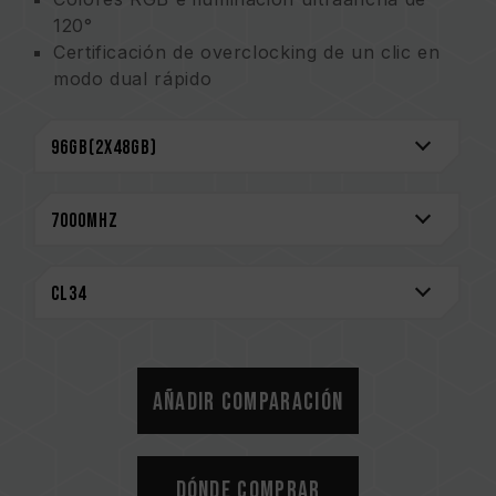
120°
Certificación de overclocking de un clic en
modo dual rápido
(patente de invención en Taiwán no:
I914103)
Los circuitos integrados de administración de
energía (PMIC, del inglés Power
Management Integrated Circuit) están
equipados para un uso de energía estable y
eficiente
Diseño de enfriamiento de PMIC fortalecido
ECC on-die para darle estabilidad al sistema
Circuitos integrados de alta calidad
seleccionados para dar estabilidad y
confiabilidad
Añadir comparación
Equipado con un controlador inteligente de
circuito integrado con RGB que admite
diversos programas de efectos de
Dónde comprar