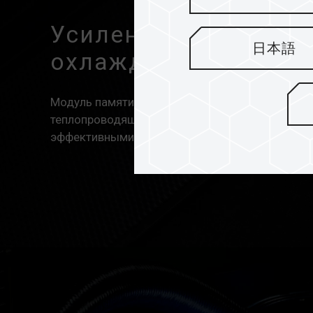
Усиленная конструк
日本語
охлаждения PMIC
Модуль памяти DELTA RGB DDR5 оснащен проф
теплопроводящим кремнием, усиленным охлаж
эффективными, стабильными функциями PMIC.