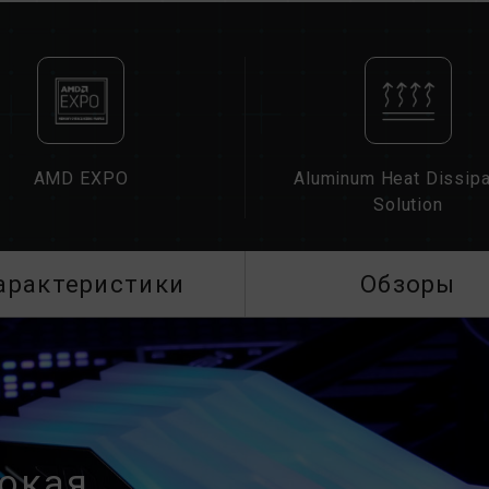
См. полный список совместимых п
Перед покупкой изделий памяти оз
предоставленным производителем 
Не смешивайте модули памяти с ра
различных марок или моделей. Каж
на совместимость. Смешение разн
нестабильной работе системы или с
AMD EXPO
Aluminum Heat Dissipa
Техническое состояние контроллера
Solution
BIOS материнской платы могут повл
Окончательная рабочая частота памя
также совместимости материнской 
арактеристики
Обзоры
Если XMP 3.0 (Intel) или EXPO (AMD
частоте SPD по умолчанию (стандар
Это нормальное явление, а не дефе
XMP 3.0 / EXPO должны быть вклю
материнские платы могут не достиг
окончательная рабочая частота зави
Разгон (например, включение настр
рокая
стандарта JEDEC и может повлиять 