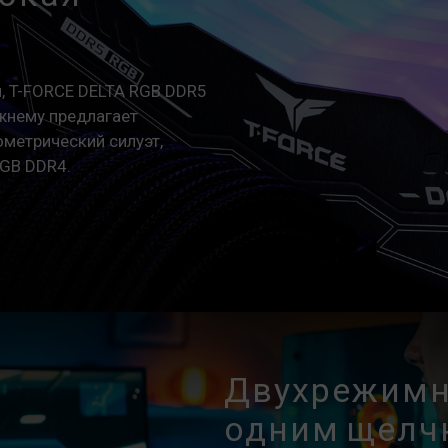
приведет к нестабильности системы
умолчанию.
Указанная частота модуля памяти 
Однако не все системы могут ее до
, T-FORCE DELTA RGB DDR5
Убедитесь, что ваши материнская 
жнему предлагает
соответствующие технологии разгон
ометрический силуэт,
память может не достичь заявленно
RGB DDR4.
Модули памяти TEAMGROUP тестиру
При возникновении проблем, связа
материнской платы, обратитесь в
обслуживания производителя проце
Двухрежимн
одним щелч