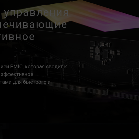
 управления
еспечивающие
тивное
ей PMIC, которая сводит к
и эффективное
тами для быстрого и