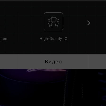
латформ в разделе
«Запрос совместимости»
.
накомьтесь со списком совместимости QVL,
материнской платы.
зной емкостью или частотой, а также
дый комплект памяти проходит тестирование
ых комплектов может привести к
бою при загрузке.
tion
High-Quality IC
 памяти процессора (IMC) и текущая версия
иять на рабочую частоту памяти.
ти зависит от настроек BIOS системы, а
платы и процессора.
Видео
) не включены, память будет работать на
т JEDEC), например DDR5-4800 (или ниже).
кт изделия.
чены пользователем вручную. Некоторые
ать указанной частоты, поскольку
сит от настроек системы.
оек XMP 3.0 / EXPO) не является частью
на стабильность системы. Если разгон