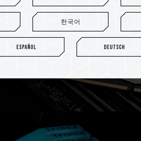
ция
한국어
ессиональным
Español
Deutsch
дением PMIC и