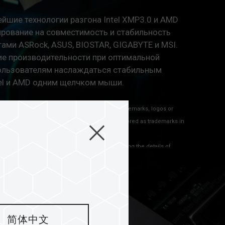
йшие технологии разгона Intel XMP3.0 и AMD
ирование на совместимость и стабильность
ами ASRock, ASUS, BIOSTAR, GIGABYTE и MSI.
е производительности при оптимальной
ользователям наслаждаться стабильным
tel и AMD одним щелчком мыши.
oned on the website mean that the words, trademarks, logos or
hich are protected by Common Law and registered as trademarks in
mentioned on the website are only for clarifying the details of
o other company’s registered trademarks or copyright.
简体中文