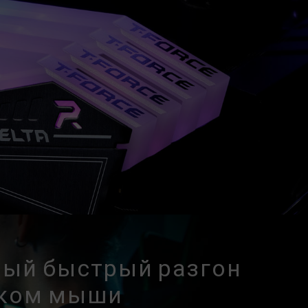
, вернитесь к настройкам BIOS по
является максимально достижимой частотой.
стичь.
плата и процессор поддерживают
а (XMP 3.0 / EXPO); в противном случае
й частоты разгона.
ются в условиях нормального напряжения.
нных с неисправностями процессора или
 соответствующую службу послепродажного
ссора или материнской платы.
ый быстрый разгон
ком мыши