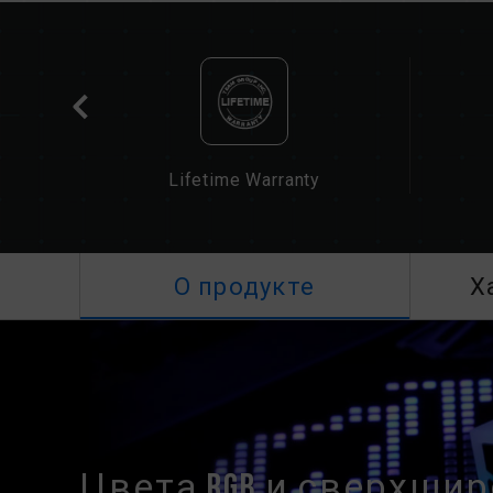
Lifetime Warranty
О продукте
Х
Цвета RGB и сверхши