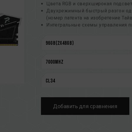
Цвета RGB и сверхширокая подсвет
Двухрежимный быстрый разгон о
(номер патента на изобретение Тайв
Интегральные схемы управления п
и эффективное энергопотребление
Усиленная конструкция охлаждени
Встроенная функция ECC для стаби
Высококачественные интегральные
стабильной и надежной работы
Оснащен интеллектуальным контро
различное программное обеспечен
Патент Тайваньский на полезную м
Инновационная конструкция электр
понижает собственное энергопотр
(патент на изобретение Тайваня: I8
Добавить для сравнения
(номер патента на изобретение СШ
CAUTION