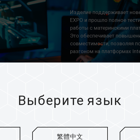
Изделие поддерживает нове
EXPO и прошло полное тест
работы с материнскими плат
Это обеспечивает повышени
совместимости, позволяя п
разгоном на платформах In
* The trademarks or company names menti
company names are used as trademarks w
America or other countries and regions.
* Trademark statement: The product names 
Выберите язык
features or functions, which may belong t
繁體中文