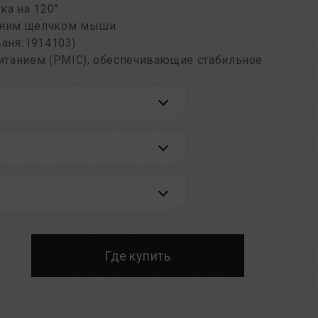
ка на 120°
дним щелчком мыши
аня: I914103)
итанием (PMIC), обеспечивающие стабильное
я PMIC
льной работы системы
 схемы, отобранные для обеспечения
ллером RGB IC, который поддерживает
ие для управления подсветкой
одель (номер:M640994)
осхемы IC чипов для оперативной памяти
ебление и выделение тепла
42298)
Где купить
А: US12111715B2)