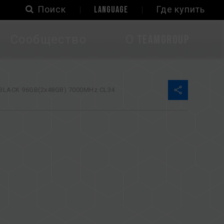
Поиск
LANGUAGE
Где купить
Сообщество
О TEAMGROUP
BLACK 96GB(2x48GB) 7000MHz CL34