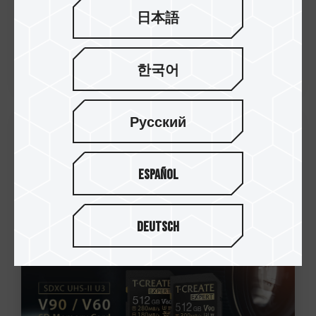
日本語
한국어
Русский
30.Nov.2022
十铨科技推出创作者T-CREATE
Español
EXPERT引领者SDXC UHS-II U3 V90及
V60二款存储卡：为高阶影像创...
Deutsch