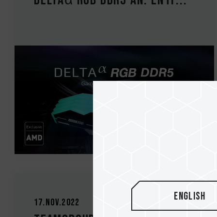
DELTAα RGB DDR5 an: Entf...
English
17.Nov.2022