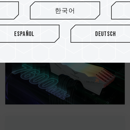
T-FORCE DELTA RGB DDR5
한국어
7.600MHz mit Intel...
Español
Deutsch