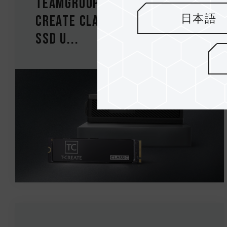
TEAMGROUP kündigt T-
日本語
CREATE CLASSIC PCIe 4.0 DL
SSD u...