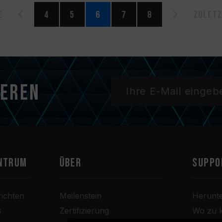
e
4
5
6
7
8
Zuletz
ieren
ntrum
Über
SUPPO
ichten
Meilenstein
Herunt
s
Zertifizierung
Wo zu 