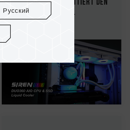
TEAMGROUP präsentiert den
Русский
T-FORCE SIREN DU...