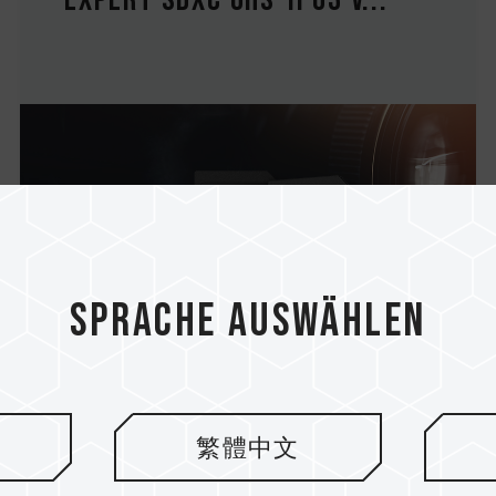
EXPERT SDXC UHS-II U3 V...
Sprache auswählen
繁體中文
20.Oct.2022