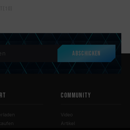
t(10)
Abschicken
RT
COMMUNITY
erladen
Video
kaufen
Artikel