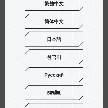
繁體中文
简体中文
日本語
한국어
【备注】
【1】 1GB = 1,000,000,000 字节；1TB = 1,000,000,000,000 字节。部
分容量用于格式化及系统功能，实际可用容量可能低于标称；不同操作系统因换
Русский
算方式差异，显示容量可能不同。
【2】 依据外部实验室按照 IEC 60529 标准测试通过 IP54 等级，具防泼溅
能力，并可部分防止灰尘进入；上述为产品非工作状态下的测试结果。
Español
【了解更多】