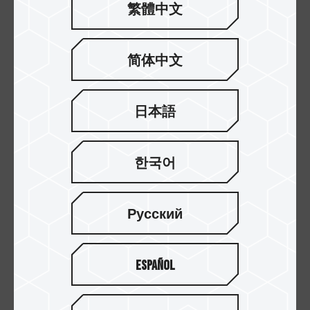
繁體中文
简体中文
日本語
한국어
【1】所有测试数据来自十铨科技内部实验室，仅供参考。
【2】本公司保留变更样式与规格的权利，恕不另行通知。
【3】数据救援服务仅适用于可被读取的产品状态。
Русский
【4】Nintendo Switch™ 2 为Nintendo Co., Ltd.的注册商标。
【5】以《巫师3：狂猎》完整版（26.8GB）为估算基准。
Español
【了解更多】
TEAMGROUP APEX SD7.1 MicroSD Express存