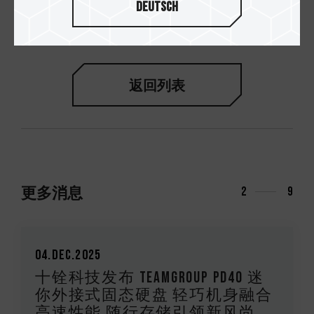
Deutsch
储卡
返回列表
更多消息
3
9
20.Nov.2025
UP PD40 迷
十铨科技发布T-CREATE EXP
 轻巧机身融合
一键销毁外接式固态硬
引领新风尚
全机构设计 铨方位防止