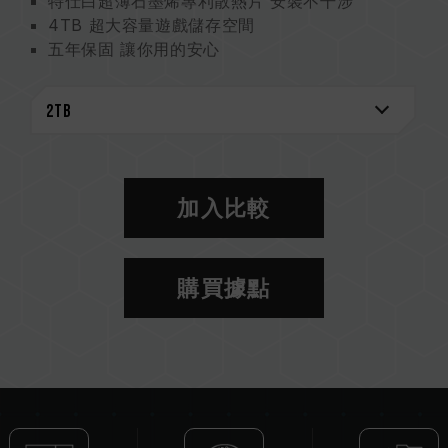
特仕白超薄石墨烯專利散熱片 安裝不干涉
4TB 超大容量遊戲儲存空間
五年保固 讓你用的安心
台灣發明專利 (證書號 : I703921)
美國發明專利 (證書號 : US11051392B2)
中國新型專利 (證書號 : CN 211019739 U)
加入比較
購買據點