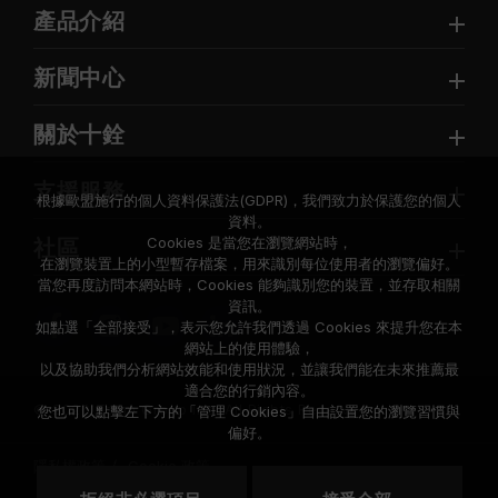
產品介紹
新聞中心
關於十銓
支援服務
根據歐盟施行的個人資料保護法(GDPR)，我們致力於保護您的個人
資料。
Cookies 是當您在瀏覽網站時，
社區
在瀏覽裝置上的小型暫存檔案，用來識別每位使用者的瀏覽偏好。
當您再度訪問本網站時，Cookies 能夠識別您的裝置，並存取相關
資訊。
如點選「全部接受」，表示您允許我們透過 Cookies 來提升您在本
網站上的使用體驗，
以及協助我們分析網站效能和使用狀況，並讓我們能在未來推薦最
適合您的行銷內容。
© 2026 Team Group Inc. All Rights Reserved.
您也可以點擊左下方的「管理 Cookies」自由設置您的瀏覽習慣與
偏好。
隱私權政策
Cookie 政策