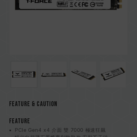
FEATURE & CAUTION
FEATURE
PCIe Gen4 x4 介面 雙 7000 極速狂飆