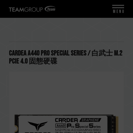
MENU
CARDEA A440 Pro Special Series / 白武士 M.2
PCIe 4.0 固態硬碟