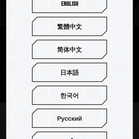
English
繁體中文
容量多樣化選擇 效能躍進
简体中文
GX1 固態硬碟採用 SATA III 6Gbps 規格，並擁有
120GB、240GB、480GB、960GB 的容量可選
擇。連續讀寫速度高達 530 及 480
MB/s
以上，不
日本語
僅是電腦效能提升的好幫手，也是桌機或筆電升級
CP 值最高的智慧首選。
한국어
Русский