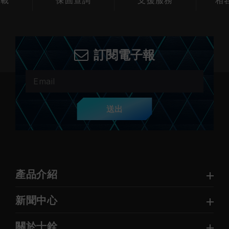
載
保固查詢
支援服務
相容
訂閱電子報
送出
產品介紹
新聞中心
關於十銓