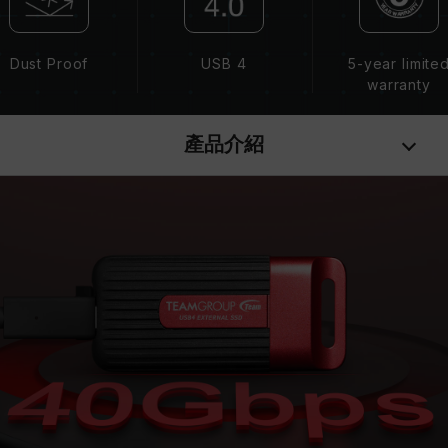
Dust Proof
USB 4
5-year limite
warranty
產品介紹