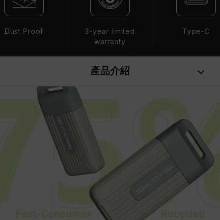
Dust Proof
3-year limited
Type-C
warranty
產品介紹