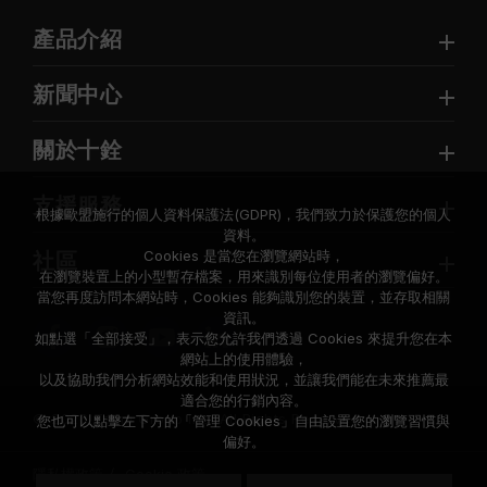
產品介紹
新聞中心
關於十銓
支援服務
根據歐盟施行的個人資料保護法(GDPR)，我們致力於保護您的個人
資料。
Cookies 是當您在瀏覽網站時，
社區
在瀏覽裝置上的小型暫存檔案，用來識別每位使用者的瀏覽偏好。
當您再度訪問本網站時，Cookies 能夠識別您的裝置，並存取相關
資訊。
如點選「全部接受」，表示您允許我們透過 Cookies 來提升您在本
網站上的使用體驗，
以及協助我們分析網站效能和使用狀況，並讓我們能在未來推薦最
適合您的行銷內容。
© 2026 Team Group Inc. All Rights Reserved.
您也可以點擊左下方的「管理 Cookies」自由設置您的瀏覽習慣與
偏好。
隱私權政策
Cookie 政策