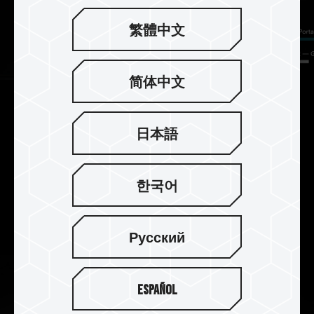
繁體中文
简体中文
高速傳輸有效節省時間 USB
日本語
Type-C 多設備相容搭配使用
T-FORCE M200 採用 USB Type-C 介面，擁有高
達 1800MB/s 的極速傳輸效能，傳輸速度是一般
한국어
USB3.2 Gen1 外接式固態硬碟的 3 倍，不到 20 秒
即可將 10GB 大型檔案傳輸
完成。
Русский
Español