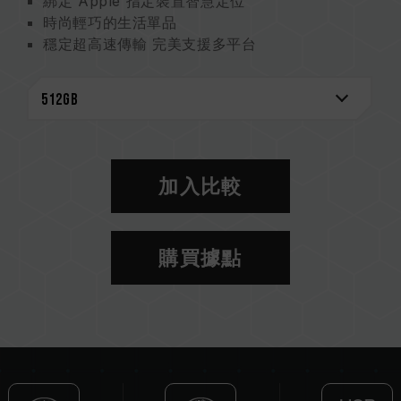
綁定 Apple 指定裝置智慧定位
時尚輕巧的生活單品
穩定超高速傳輸 完美支援多平台
多種容量選擇
三年保固 品質承諾
FSC 認證包裝 環保與永續並行
具定位找尋功能之儲存裝置
台灣新型專利（證書號：M663508）
中國新型專利（證書號：CN 223108540 U）
加入比較
購買據點