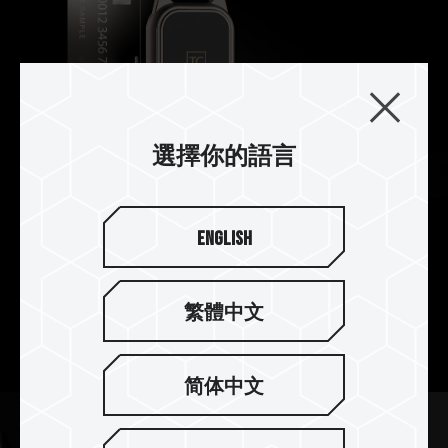
選擇你的語言
English
時尚輕巧的生活單品
產品尺寸比信用卡更小，整體材質已採用 73% 的金
繁體中文
屬材質，重量僅 70 公克，充分展現輕量化與高質感
的結合，兼具科技與生活品味。
简体中文