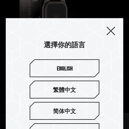
選擇你的語言
English
時尚輕巧的生活單品
產品尺寸比信用卡更小，整體材質已採用 73% 的金
繁體中文
屬材質，重量僅 70 公克，充分展現輕量化與高質感
的結合，兼具科技與生活品味。
简体中文