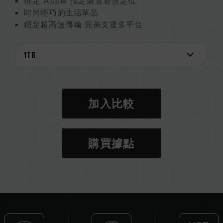
綁定 Apple 指定裝置智慧定位
時尚輕巧的生活單品
穩定超高速傳輸 完美支援多平台
多種容量選擇
三年保固 品質承諾
FSC 認證包裝 環保與永續並行
具定位找尋功能之儲存裝置
台灣新型專利（證書號：M663508）
中國新型專利（證書號：CN 223108540 U）
加入比較
購買據點