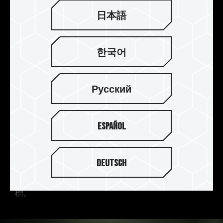
日本語
한국어
Русский
Gen4 讀寫速度兼容 PCIe Gen3 介
Español
面
MP44S M.2 PCIe 4.0 SSD 採用 PCIe Gen4 x4 介
Deutsch
面，讀寫速度最高可達 5,000 MB/s 與
3,500MB/s，並且向下相容 PCIe Gen3 的 M.2 插
槽。