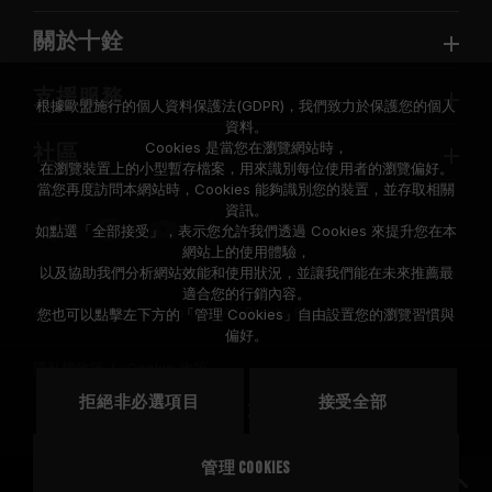
關於十銓
支援服務
根據歐盟施行的個人資料保護法(GDPR)，我們致力於保護您的個人
資料。
Cookies 是當您在瀏覽網站時，
社區
在瀏覽裝置上的小型暫存檔案，用來識別每位使用者的瀏覽偏好。
當您再度訪問本網站時，Cookies 能夠識別您的裝置，並存取相關
資訊。
如點選「全部接受」，表示您允許我們透過 Cookies 來提升您在本
網站上的使用體驗，
以及協助我們分析網站效能和使用狀況，並讓我們能在未來推薦最
適合您的行銷內容。
© 2026 Team Group Inc. All Rights Reserved.
您也可以點擊左下方的「管理 Cookies」自由設置您的瀏覽習慣與
偏好。
隱私權政策
Cookie 政策
拒絕非必選項目
接受全部
地區
美國
管理 Cookies