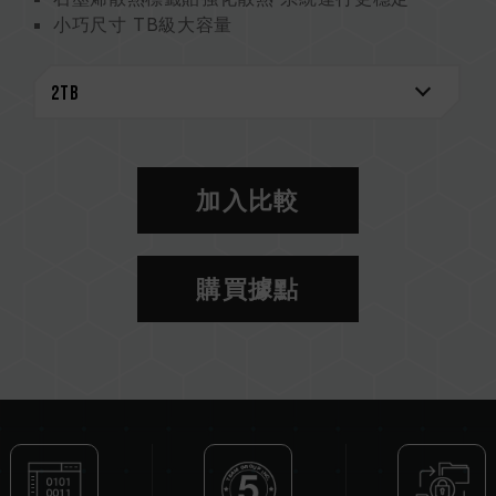
小巧尺寸 TB級大容量
Gen4 讀寫速度 兼容 PCIe Gen3 介面
可回收包裝材質 永續愛地球
十銓獨家專利 S.M.A.R.T. 智慧監控軟體
5 年保固 安心使用
石墨烯散熱標籤貼專利
台灣新型專利（證書號：M628748）
加入比較
中國新型專利（證書號：CN 217135922 U）
S.M.A.R.T. 專利軟體
台灣發明專利（證書號：I751753）
購買據點