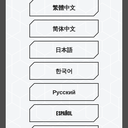
繁體中文
简体中文
比 SATA III 速度快 3 倍
日本語
MP33 M.2 PCIe 固態硬碟最高讀取/寫入速度可達
1,800/1,500
MB/s
，傳輸速度超越 SATA 6Gb/s 介
面最高至
3 倍
。讓電腦工作者或是遊戲玩家在開啟
한국어
重型負載的影音編輯、繪圖軟體程式及電競遊戲
時，都能減少作業系統與遊戲/軟體程式運行的延
遲，提供最流暢細膩的遊戲體驗及毫不停滯的極致
Русский
效能！
Español