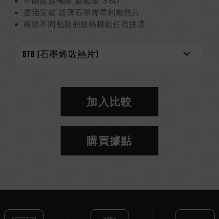
不斷超越極限 旗艦級 SSD
靈活安裝 超薄石墨烯專利散熱片
兩款不同包裝的散熱模組任君挑選
支援最新 NVMe 標準
美國發明專利 (證書號 : US11051392B2)
台灣新型專利 (證書號 : M541645)
台灣發明專利 (證書號 : I703921)
中國新型專利 (證書號 : CN 211019739 U)
加入比較
購買據點