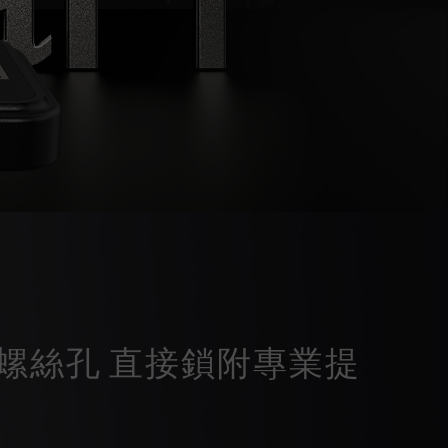
" 螺絲孔 直接鎖附專業提