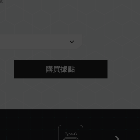
籠
購買據點
6）