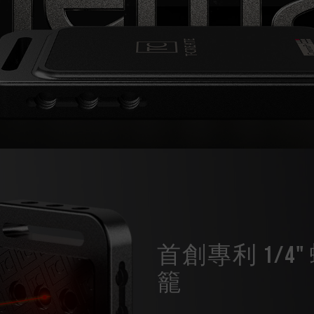
首創專利 1/4
籠