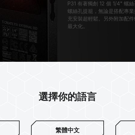
P31 有著獨創 12 個 1/4
螺絲孔提籠，無論是搭配專業
充安裝超輕鬆。另外附加配件
最大化。
選擇你的語言
繁體中文