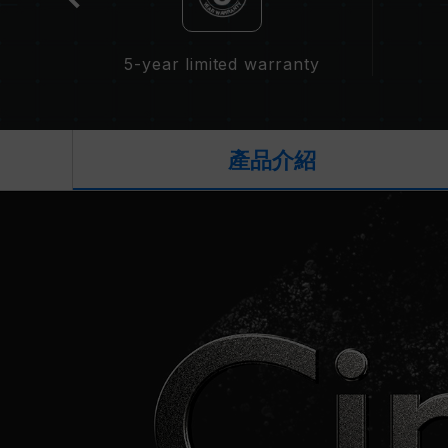
n
5-year limited warranty
產品介紹