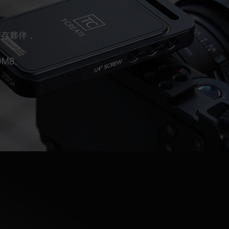
儲存夥伴，
0MB。