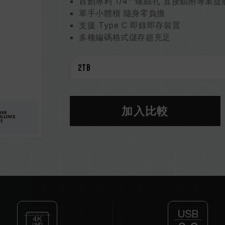
首創專利 1/4" 螺絲孔 直接鎖附專業提
單手小體積 隨身零負擔
支援 Type C 即錄即存裝置
多種編碼格式儲存超充足
CNC 切削工藝 鋁合金散熱更安心
IP67 防護認證
低碳包裝 使用超過 95% 紙材
石墨烯散熱專利技術
台灣新型專利（證書號：M625132）
支架用螺絲孔專利
加入比較
台灣新型專利（證書號：M653609）
儲存裝置外觀設計專利
台灣設計專利（證書號：D231763）
美國設計專利（證書號：US D111220