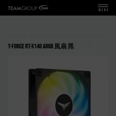
MENU
T-FORCE RT-X140 ARGB 風扇 黑