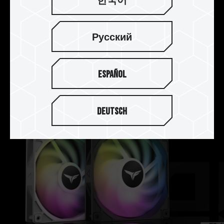
한국어
油封軸承馬達 PWM 智慧控制
支援 PWM（Pulse Width Modulation）智慧控
Русский
制，
可依溫度精準調整風扇轉速而達到最佳散熱效果，
搭配使用高達 50000HR 壽命的油封軸承高速馬
Español
達，節能與耐用性一次到位。
Deutsch