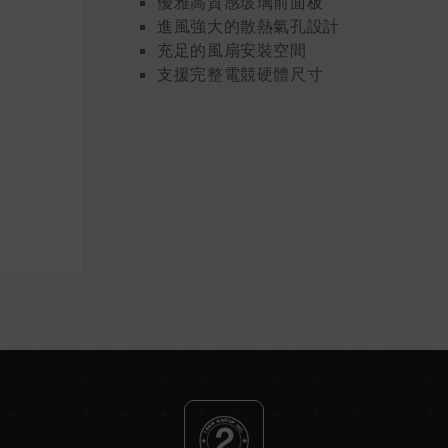
優雅高質感玻璃前面板
進風強大的散熱氣孔設計
充足的風扇安裝空間
支援完整電競硬體尺寸
完整防塵吸網
全景透側鋼化玻璃
多樣化高速 I/O 接口
特殊磁吸隔板
豐富的硬碟安裝空間
獨立電源供應器空間