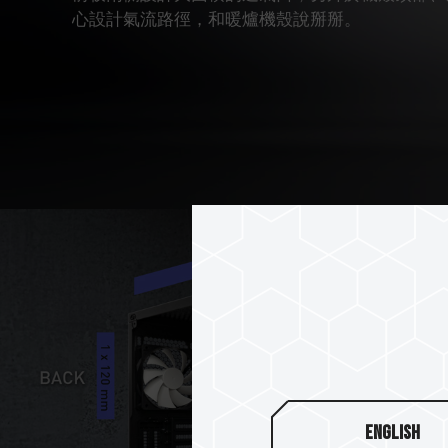
心設計氣流路徑，和暖爐機殼說掰掰。
English