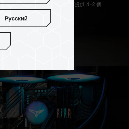
2 組 140mm 風扇安裝，內艙可額外再提供 4+2 個
後方 1 組、下方 2 組)。
Русский