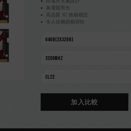
閃電火元素設計
為電競而生
高品質 IC 效能穩定
令人信賴的相容性
CAUTION
相容平台完整資訊，可至
"相容性查詢"
選購記憶體產品前，請先參考主機板品牌
請勿混合使用不同容量、頻率、品牌、
測試配對而成。若混合使用不同套裝的
CPU 記憶體控制器(IMC)的體質以及
作頻率。
記憶體的最終運行頻率取決於系統 BIO
若未啟用 XMP 2.0（Intel），記憶
加入比較
DDR4 2133 / 2400 (或更低)
XMP 2.0 需由使用者手動啟用，部
系統設定。
超頻行為（如啟用 XMP2.0 設定）屬
超頻導致系統不穩定，請回復 BIOS 