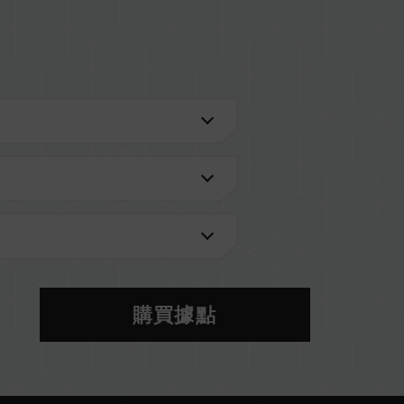
進一步了解。
的 QVL 相容性列表。
型號的記憶體。每一組套裝中的記憶體皆通過相容性
記憶體，將可能導致系統不穩定或不開機。
當前使用的主機板 BIOS 版本皆可能會影響記憶體運
S 設定及主機板、CPU 相容性。
體將以 SPD 預設頻率（JEDEC 標準）運行，如
購買據點
。這屬正常現象，並非產品瑕疵。
分主機板可能無法達到標示頻率，最終運行頻率受限於
於非 JEDEC 標準規範，可能影響系統穩定性。若因
預設值。