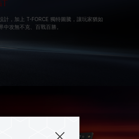
計
設計，加上 T-FORCE 獨特圖騰，讓玩家猶如
世界中攻無不克、百戰百勝。