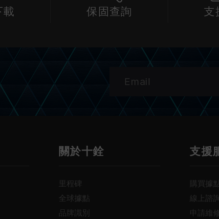
下載
保固查詢
支
關於十銓
支援
里程碑
購買據
全球據點
線上諮
品牌識別
申請維