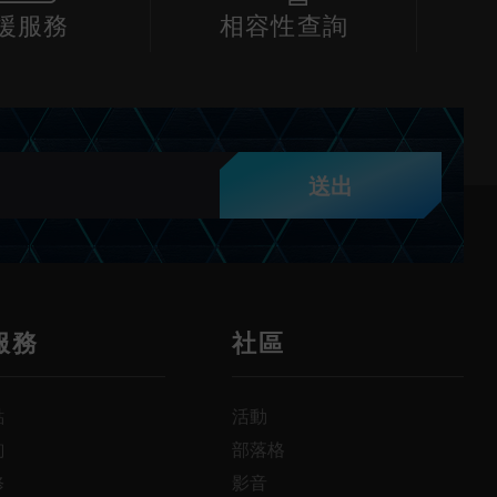
援服務
相容性查詢
送出
服務
社區
點
活動
詢
部落格
修
影音