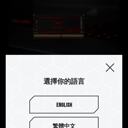
極速效能 32GB 超大容量
選擇你的語言
T-FORCE 專為電競筆電推出的首款 DDR4 記憶體
VULCAN，時脈最高可達 DDR4 3600 的極速效
能，最大容量提供 32GB(16GBx2)，讓電競玩家能
在遊戲戰場上盡情暢遊攻無不克。
English
繁體中文