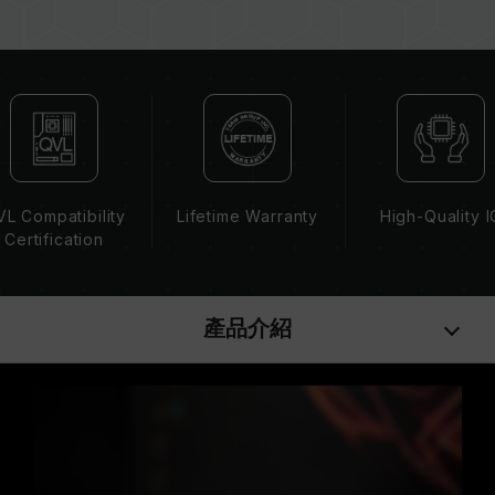
/ 2400 (或更低)。這屬正常現象，並非產品瑕
疵。
XMP 2.0 需由使用者手動啟用，部分主機板可能
無法達到標示頻率，最終運行頻率受限於系統設
定。
超頻行為（如啟用 XMP2.0 設定）屬於非 JEDEC
標準規範，可能影響系統穩定性。若因超頻導致系
統不穩定，請回復 BIOS 預設值。
L Compatibility
Lifetime Warranty
High-Quality I
記憶體模組的標示頻率為最高可達頻率，並非所有
Certification
系統都能達成。
請確認您的主機板與處理器支援對應的超頻技術
（XMP2.0），否則記憶體可能無法達到標示的超
產品介紹
頻頻率。
十銓科技的記憶體模組皆在正常電壓情況下進行驗
證，若有處理器或主機板故障狀況，請聯繫處理器
或主機板相關售後服務。