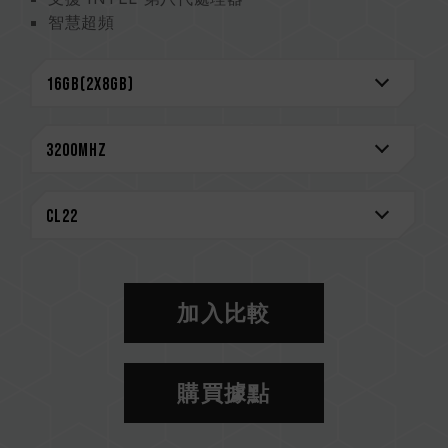
智慧超頻
終身保固
CAUTION
相容平台完整資訊，可至
"相容性查詢"
進一步了
解。
選購記憶體產品前，請先參考主機板品牌的 QVL
相容性列表。
請勿混合使用不同容量、頻率、品牌、型號的記憶
體。每一組套裝中的記憶體皆通過相容性測試配對
而成。若混合使用不同套裝的記憶體，將可能導致
系統不穩定或不開機。
加入比較
CPU 記憶體控制器(IMC)的體質以及當前使用的
主機板 BIOS 版本皆可能會影響記憶體運作頻率。
記憶體的最終運行頻率取決於系統 BIOS 設定及主
購買據點
機板、CPU 相容性。
若未啟用 XMP 2.0（Intel），記憶體將以 SPD
預設頻率（JEDEC 標準）運行，如 DDR4 2133