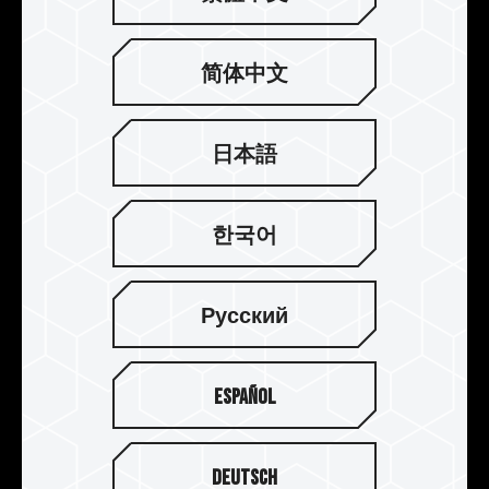
简体中文
日本語
한국어
Русский
超薄石墨烯散熱片設計
Español
十銓研發團隊經過無數次測試不同比例的石墨烯與
銅箔組合，最終打造出專用的超薄石墨烯銅箔散熱
片，並經過嚴密測試及燒機驗證，其降溫效果達
Deutsch
6%，讓處在密閉空間的 VULCAN 在發揮高效能的