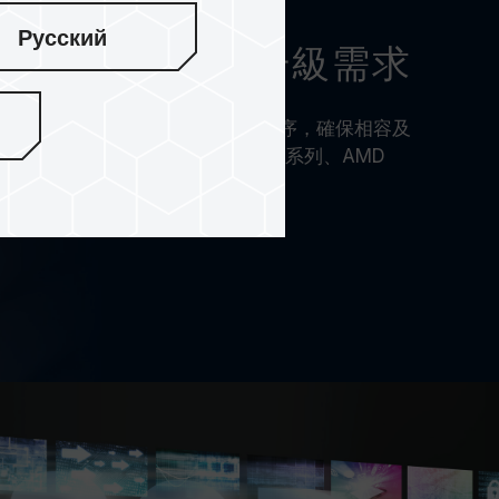
Русский
otebook、NUC 等升級需求
PTOP(SO-DIMM) DDR4 經嚴謹測試程序，確保相容及
(2020年版)、INTEL 11th Gen 系列、AMD