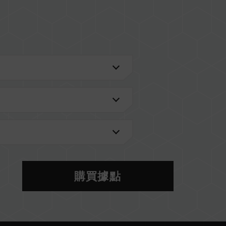
進一步了解。
的 QVL 相容性列表。
型號的記憶體。每一組套裝中的記憶體皆通過相容性
記憶體，將可能導致系統不穩定或不開機。
當前使用的主機板 BIOS 版本皆可能會影響記憶體運
S 設定及主機板、CPU 相容性。
體將以 SPD 預設頻率（JEDEC 標準）運行，如
購買據點
。這屬正常現象，並非產品瑕疵。
分主機板可能無法達到標示頻率，最終運行頻率受限於
於非 JEDEC 標準規範，可能影響系統穩定性。若因
預設值。