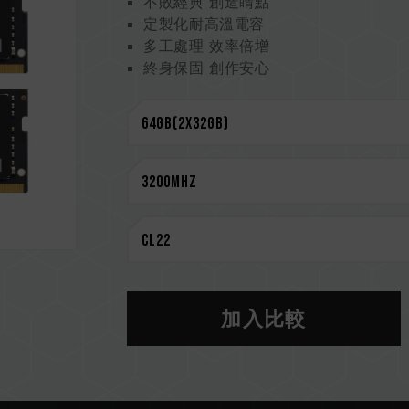
不敗經典 創造睛點
定製化耐高溫電容
多工處理 效率倍增
終身保固 創作安心
CAUTION
相容平台完整資訊，可至
"相容性查詢"
選購記憶體產品前，請先參考主機板品牌
請勿混合使用不同容量、頻率、品牌、
測試配對而成。若混合使用不同套裝的
CPU 記憶體控制器(IMC)的體質以及
作頻率。
記憶體的最終運行頻率取決於系統 BIO
若未啟用 XMP 2.0（Intel），記憶
加入比較
DDR4 2133 / 2400 (或更低)
XMP 2.0 需由使用者手動啟用，部
系統設定。
超頻行為（如啟用 XMP2.0 設定）屬
超頻導致系統不穩定，請回復 BIOS 