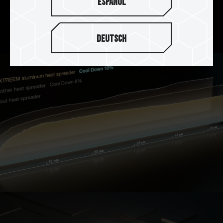
Español
高導熱係數的導熱矽膠，加強 PMIC 散熱效果，搭
配可耐酸、抗腐蝕、抗鏽、不導電的陽極表面處
裡，整體達到完美散熱效果。
Deutsch