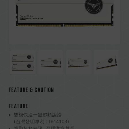
FEATURE & CAUTION
FEATURE
雙模快速一鍵超頻認證
(台灣發明專利 : I914103)
挑戰超頻極限 榮耀徽章尊榮