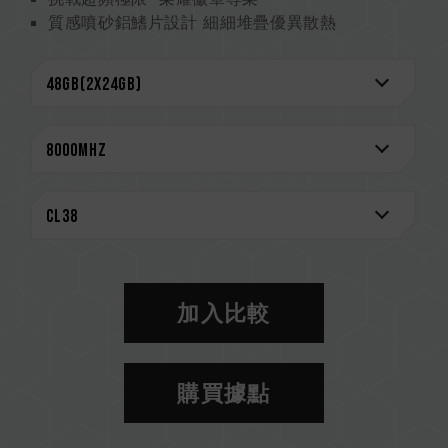
質感噴砂鋁鰭片設計 細細堆疊優異散熱
2mm 厚實散熱片 散熱效果完美提升
嚴選高品質 IC 專利驗證技術
搭載電源管理晶片 穩定有效運用電力
On-Die ECC 除錯機制 系統更穩定
終身保固
CAUTION
相容平台完整資訊，可至
"相容性查詢"
進一步了
解。
選購記憶體產品前，請先參考主機板品牌的 QVL
相容性列表。
加入比較
請勿混合使用不同容量、頻率、品牌、型號的記憶
體。每一組套裝中的記憶體皆通過相容性測試配對
而成。若混合使用不同套裝的記憶體，將可能導致
購買據點
系統不穩定或不開機。
CPU 記憶體控制器(IMC)的體質以及當前使用的
主機板 BIOS 版本皆可能會影響記憶體運作頻率。