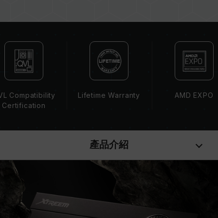
記憶體的最終運行頻率取決於系統 BIOS 設定及主
機板、CPU 相容性。
若未啟用 XMP（Intel）或 EXPO（AMD），記
憶體將以 SPD 預設頻率（JEDEC 標準）運行，
如 DDR5-4800 (或更低)。此為正常行為，並非
產品瑕疵。
XMP 3.0 / EXPO 需由使用者手動啟用，部分主
機板可能無法達到標示頻率，最終運行頻率受限於
L Compatibility
Lifetime Warranty
AMD EXPO
系統設定。
Certification
超頻行為（如啟用 XMP / EXPO 設定）屬於非
JEDEC 標準規範，可能影響系統穩定性。若因超
頻導致系統不穩定，請回復 BIOS 預設值。
產品介紹
記憶體模組的標示頻率為最高可達頻率，並非所有
系統都能達成。
請確認您的主機板與處理器支援對應的超頻技術
（XMP / EXPO），否則記憶體可能無法達到標示
的超頻頻率。
十銓科技的記憶體模組皆在正常電壓情況下進行驗