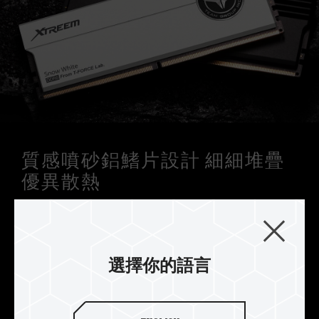
質感噴砂鋁鰭片設計 細細堆疊
優異散熱
T-FORCE XTREEM DDR5 外型設計源自於火山高溫
形成的冷熱能量轉換，透過質感噴砂融合玄武岩般
厚實金屬兩片式傾斜鋁鰭片設計，呈現玄武岩與沙
灘的外型視覺，得到優異降溫的散熱效果，烙印 T-
選擇你的語言
FORCE logo 徽章，認證極致玩味。